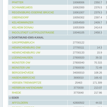
PFATTER
10068006
2350.7
SCHWABELWEIS
10062000
2376.5
REGENSBURG EISERNE BRÜCKE
10061007
2379.3
OBERNDORF
10056302
2397.4
KELHEIMWINZER
10054500
2409.7
KELHEIM DONAU
10053009
2414.8
INGOLSTADT LUITPOLDSTRASSE
10046105
2458.3
DORTMUND-EMS-KANAL
GROPPENBRUCH
27700122
HENRICHENBURG OW
27700111
14.3
HENRICHENBURG UW
27700133
15.9
LÜDINGHAUSEN
27800020
39.32
MÜNSTER OW
27800040
70.315
MÜNSTER UW
27800030
72.49
BERGESHÖVEDE
34000010
108.26
HASEHUBBRÜCKE
3690010
166.42
VERSEN TRENNSPITZE
25463
171.309
HERBRUM HAFENDAMM
3770030
213.07
RHEDE
3770040
217.86
EDER
AFFOLDERN
42800502
44.02