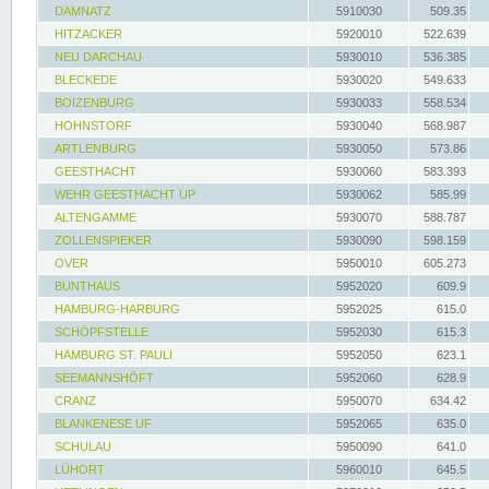
DAMNATZ
5910030
509.35
HITZACKER
5920010
522.639
NEU DARCHAU
5930010
536.385
BLECKEDE
5930020
549.633
BOIZENBURG
5930033
558.534
HOHNSTORF
5930040
568.987
ARTLENBURG
5930050
573.86
GEESTHACHT
5930060
583.393
WEHR GEESTHACHT UP
5930062
585.99
ALTENGAMME
5930070
588.787
ZOLLENSPIEKER
5930090
598.159
OVER
5950010
605.273
BUNTHAUS
5952020
609.9
HAMBURG-HARBURG
5952025
615.0
SCHÖPFSTELLE
5952030
615.3
HAMBURG ST. PAULI
5952050
623.1
SEEMANNSHÖFT
5952060
628.9
CRANZ
5950070
634.42
BLANKENESE UF
5952065
635.0
SCHULAU
5950090
641.0
LÜHORT
5960010
645.5