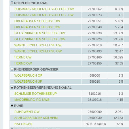
RHEIN-HERNE-KANAL
DUISBURG-MEIDERICH SCHLEUSE OW
27700262
0.869
DUISBURG-MEIDERICH SCHLEUSE UW
27700273
1.1
OBERHAUSEN SCHLEUSE UW
27700251
5.189
OBERHAUSEN SCHLEUSE OW
27700240
5.734
GELSENKIRCHEN SCHLEUSE UW
27700230
23.069
GELSENKIRCHEN SCHLEUSE OW
27700229
23.566
WANNE EICKEL SCHLEUSE UW
27700218
30.907
WANNE EICKEL SCHLEUSE OW
27700193
31.47
HERNE UW
27700160
36.825
HERNE OW
27700150
37.35
RHEINSBERGER GEWÄSSER
WOLFSBRUCH OP
589000
2.3
WOLFSBRUCH UP
589010
2.5
ROTHENSEER-VERBINDUNGSKANAL
SCHLEUSE ROTHENSEE UP
3101016
1.3
MAGDEBURG-RO NWS
13101016
4.15
RUHR
RUHRWEHR OW
27600090
2.961
SCHLOSSBRÜCKE MÜLHEIM
27600030
12.183
HATTINGEN
2769510000100
56.9