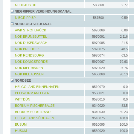
NEUHAUS UP
585860
2.77
NIEGRIPPER VERBINDUNGSKANAL
NIEGRIPP BP
587500
0.59
NORD-OSTSEE-KANAL
AWK STROHBRÜCK
5970069
0.89
NOK BRUNSBÜTTEL
5970091
2.116
NOK DÜKERSWISCH
5970085
21.5
NOK BREIHOLZ
5970075
48.5
NOK RENDSBURG
5970074
63.5
NOK KÖNIGSFÖRDE
5970067
79.63
NOK KIEL BINNEN
5979020
97.76
NOK KIEL AUSSEN
5650068
98.13
NORDSEE
HELGOLAND BINNENHAFEN
9510070
0.0
PELLWORM ANLEGER
9550021
0.0
WITTDÜN
9570010
0.0
BORKUM FISCHERBALJE
9340020
83.5
BORKUM SÜDSTRAND
9340030
89.23
HELGOLAND SÜDHAFEN
9510075
100.0
BÜSUM
9510095
100.0
HUSUM
9530020
100.0