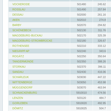
VOCKERODE
501480
245.62
ROSSLAU
501490
257.84
DESSAU
502000
261.16
AKEN
502010
274.8
BARBY
502070
294.82
SCHÖNEBECK
502130
311.76
MAGDEBURG-BUCKAU
502170
325.39
MAGDEBURG-STROMBRÜCKE
502180
326.67
ROTHENSEE
502210
333.12
NIEGRIPP AP
502240
343.6
ROGÄTZ
502250
350.64
TANGERMÜNDE
502350
388.26
STORKAU
502370
396.11
SANDAU
502430
416.06
SCHARLEUK
503030
447.22
WITTENBERGE
503050
453.98
MÜGGENDORF
503070
463.94
SCHNACKENBURG
5910010
474.56
LENZEN
503120
484.7
GORLEBEN
5910020
492.95
DÖMITZ
5910025
504.7