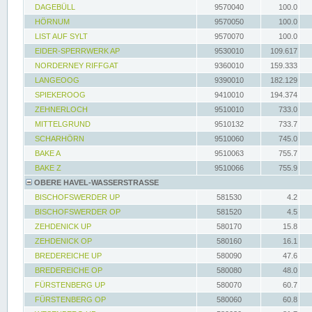
DAGEBÜLL
9570040
100.0
HÖRNUM
9570050
100.0
LIST AUF SYLT
9570070
100.0
EIDER-SPERRWERK AP
9530010
109.617
NORDERNEY RIFFGAT
9360010
159.333
LANGEOOG
9390010
182.129
SPIEKEROOG
9410010
194.374
ZEHNERLOCH
9510010
733.0
MITTELGRUND
9510132
733.7
SCHARHÖRN
9510060
745.0
BAKE A
9510063
755.7
BAKE Z
9510066
755.9
OBERE HAVEL-WASSERSTRASSE
BISCHOFSWERDER UP
581530
4.2
BISCHOFSWERDER OP
581520
4.5
ZEHDENICK UP
580170
15.8
ZEHDENICK OP
580160
16.1
BREDEREICHE UP
580090
47.6
BREDEREICHE OP
580080
48.0
FÜRSTENBERG UP
580070
60.7
FÜRSTENBERG OP
580060
60.8