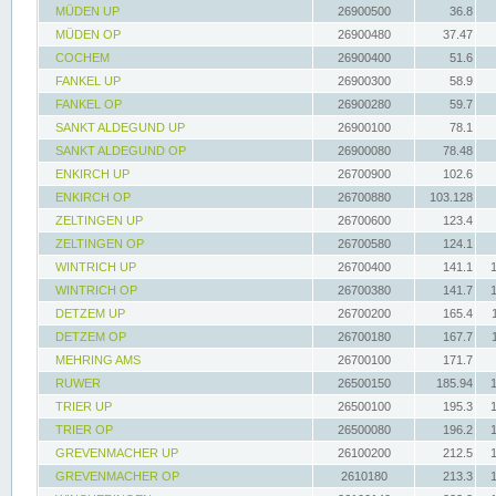
MÜDEN UP
26900500
36.8
MÜDEN OP
26900480
37.47
COCHEM
26900400
51.6
FANKEL UP
26900300
58.9
FANKEL OP
26900280
59.7
SANKT ALDEGUND UP
26900100
78.1
SANKT ALDEGUND OP
26900080
78.48
ENKIRCH UP
26700900
102.6
ENKIRCH OP
26700880
103.128
ZELTINGEN UP
26700600
123.4
ZELTINGEN OP
26700580
124.1
WINTRICH UP
26700400
141.1
WINTRICH OP
26700380
141.7
DETZEM UP
26700200
165.4
DETZEM OP
26700180
167.7
MEHRING AMS
26700100
171.7
RUWER
26500150
185.94
TRIER UP
26500100
195.3
TRIER OP
26500080
196.2
GREVENMACHER UP
26100200
212.5
GREVENMACHER OP
2610180
213.3