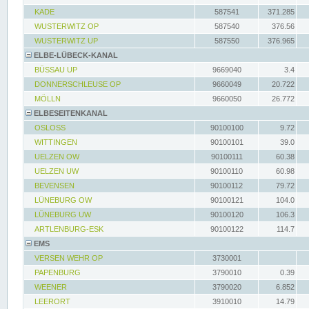
KADE
587541
371.285
WUSTERWITZ OP
587540
376.56
WUSTERWITZ UP
587550
376.965
ELBE-LÜBECK-KANAL
BÜSSAU UP
9669040
3.4
DONNERSCHLEUSE OP
9660049
20.722
MÖLLN
9660050
26.772
ELBESEITENKANAL
OSLOSS
90100100
9.72
WITTINGEN
90100101
39.0
UELZEN OW
90100111
60.38
UELZEN UW
90100110
60.98
BEVENSEN
90100112
79.72
LÜNEBURG OW
90100121
104.0
LÜNEBURG UW
90100120
106.3
ARTLENBURG-ESK
90100122
114.7
EMS
VERSEN WEHR OP
3730001
PAPENBURG
3790010
0.39
WEENER
3790020
6.852
LEERORT
3910010
14.79