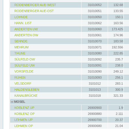
RODENBERGER AUE-WEST
31010052
132.68
RODENBERGER AUE-OST
31010051
133.55
LOHNDE
31010050
150.1
HANN. LIST
31010062
163.56
ANDERTEN UW
31010060
173.425
ANDERTEN OW
31010061
174.96
SEHNDE
31010070
183.58
MEHRUM
31010071
192.556
THUNE
31010080
222.85
SÜLFELD OW
31010092
235.7
SÜLFELD UW
31010091
238.0
VORSFELDE
31010090
249.12
RÜHEN
31010093
256.1
VELSDORF
3101012
283.1
HALDENSLEBEN
3101013
300.9
KANALBRÜCKE
3101018
321.33
MOSEL
KOBLENZ UP
26900900
1.9
KOBLENZ OP
26900880
2.111
LEHMEN UP
26900700
20.37
LEHMEN OP
26900680
21.04