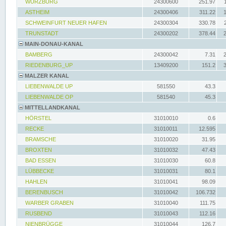
WÜRZBURG
24300600
251.97
ASTHEIM
24300406
311.22
SCHWEINFURT NEUER HAFEN
24300304
330.78
TRUNSTADT
24300202
378.44
MAIN-DONAU-KANAL
BAMBERG
24300042
7.31
RIEDENBURG_UP
13409200
151.2
MALZER KANAL
LIEBENWALDE UP
581550
43.3
LIEBENWALDE OP
581540
45.3
MITTELLANDKANAL
HÖRSTEL
31010010
0.6
RECKE
31010011
12.595
BRAMSCHE
31010020
31.95
BROXTEN
31010032
47.43
BAD ESSEN
31010030
60.8
LÜBBECKE
31010031
80.1
HAHLEN
31010041
98.09
BERENBUSCH
31010042
106.732
WARBER GRABEN
31010040
111.75
RUSBEND
31010043
112.16
NIENBRÜGGE
31010044
126.7