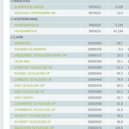
KRÜCKAU
ELMSHORN HAFEN
5970022
0.028
KRÜCKAU-SPERRWERK BP
5970023
10.5
KÜSTENKANAL
HUNDSMÜHLEN
4960020
5.188
HILKENBROOK
3800010
41.194
LAHN
MARBURG
25830056
-38.7
GIESSEN KLÄRWERK
25800100
-3.2
NIEDERBIEL SCHLEUSE KANAL OP
25800177
19.3
LEUN NEU
25800200
25.1
FÜRFURT SCHLEUSE UP
25800300
51.2
RUNKEL SCHLEUSE UP
25800400
65.3
LIMBURG SCHLEUSE UP
25800440
76.6
DIEZ SCHLEUSE OP
25800478
83.2
DIEZ SCHLEUSE UP
25800480
83.2
DIEZ HAFEN
25800500
83.7
CRAMBERG SCHLEUSE OP
25800538
91.8
CRAMBERG SCHLEUSE UP
25800540
91.8
SCHEIDT SCHLEUSE OP
25800558
96.8
SCHEIDT SCHLEUSE UP
25800560
96.8
KALKOFEN SCHLEUSE OP
25800578
105.6