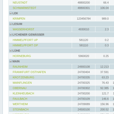
NEUSTADT
48800200
66.4
SCHWARMSTEDT
48800301
106.04
LEK
KRIMPEN
123456784
989.0
LESUM
WASSERHORST
4930010
2.3
LYCHENER GEWÄSSER
HIMMELPFORT UP
581120
0.2
HIMMELPFORT OP
581110
0.3
LÜHE
HORNEBURG
5960020
0.25
MAIN
RAUNHEIM
24900108
12.213
FRANKFURT OSTHAFEN
24700404
37.591
KROTZENBURG
24700335
63.23
MAINFLINGEN
24700325
76.43
OBERNAU
24700302
92.385
KLEINHEUBACH
24700200
121.7
FAULBACH
24700109
146.6
WERTHEIM
24709089
156.96
STEINBACH
24500100
200.52