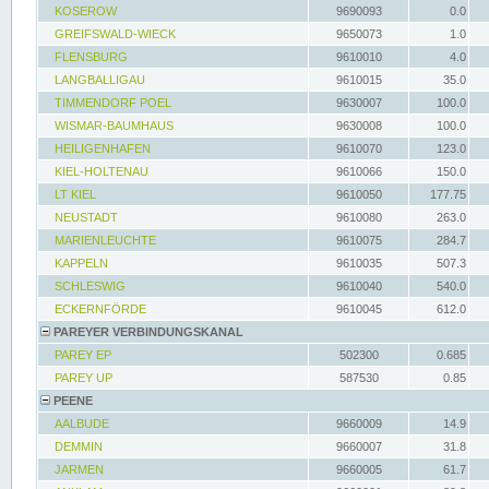
KOSEROW
9690093
0.0
GREIFSWALD-WIECK
9650073
1.0
FLENSBURG
9610010
4.0
LANGBALLIGAU
9610015
35.0
TIMMENDORF POEL
9630007
100.0
WISMAR-BAUMHAUS
9630008
100.0
HEILIGENHAFEN
9610070
123.0
KIEL-HOLTENAU
9610066
150.0
LT KIEL
9610050
177.75
NEUSTADT
9610080
263.0
MARIENLEUCHTE
9610075
284.7
KAPPELN
9610035
507.3
SCHLESWIG
9610040
540.0
ECKERNFÖRDE
9610045
612.0
PAREYER VERBINDUNGSKANAL
PAREY EP
502300
0.685
PAREY UP
587530
0.85
PEENE
AALBUDE
9660009
14.9
DEMMIN
9660007
31.8
JARMEN
9660005
61.7