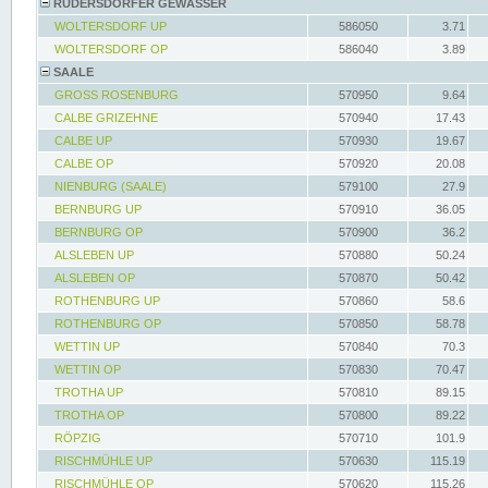
RÜDERSDORFER GEWÄSSER
WOLTERSDORF UP
586050
3.71
WOLTERSDORF OP
586040
3.89
SAALE
GROSS ROSENBURG
570950
9.64
CALBE GRIZEHNE
570940
17.43
CALBE UP
570930
19.67
CALBE OP
570920
20.08
NIENBURG (SAALE)
579100
27.9
BERNBURG UP
570910
36.05
BERNBURG OP
570900
36.2
ALSLEBEN UP
570880
50.24
ALSLEBEN OP
570870
50.42
ROTHENBURG UP
570860
58.6
ROTHENBURG OP
570850
58.78
WETTIN UP
570840
70.3
WETTIN OP
570830
70.47
TROTHA UP
570810
89.15
TROTHA OP
570800
89.22
RÖPZIG
570710
101.9
RISCHMÜHLE UP
570630
115.19
RISCHMÜHLE OP
570620
115.26