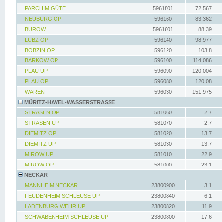
PARCHIM GÜTE
5961801
72.567
NEUBURG OP
596160
83.362
BUROW
5961601
88.39
LÜBZ OP
596140
98.977
BOBZIN OP
596120
103.8
BARKOW OP
596100
114.086
PLAU UP
596090
120.004
PLAU OP
596080
120.08
WAREN
596030
151.975
MÜRITZ-HAVEL-WASSERSTRASSE
STRASEN OP
581060
2.7
STRASEN UP
581070
2.7
DIEMITZ OP
581020
13.7
DIEMITZ UP
581030
13.7
MIROW UP
581010
22.9
MIROW OP
581000
23.1
NECKAR
MANNHEIM NECKAR
23800900
3.1
FEUDENHEIM SCHLEUSE UP
23800840
6.1
LADENBURG WEHR UP
23800820
11.9
SCHWABENHEIM SCHLEUSE UP
23800800
17.6