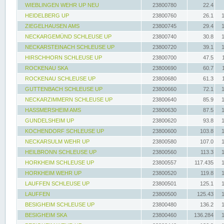
WIEBLINGEN WEHR UP NEU
23800780
22.4
HEIDELBERG UP
23800760
26.1
ZIEGELHAUSEN AMS
23800745
29.4
NECKARGEMÜND SCHLEUSE UP
23800740
30.8
NECKARSTEINACH SCHLEUSE UP
23800720
39.1
HIRSCHHORN SCHLEUSE UP
23800700
47.5
ROCKENAU SKA
23800690
60.7
ROCKENAU SCHLEUSE UP
23800680
61.3
GUTTENBACH SCHLEUSE UP
23800660
72.1
NECKARZIMMERN SCHLEUSE UP
23800640
85.9
HASSMERSHEIM AMS
23800630
87.5
GUNDELSHEIM UP
23800620
93.8
KOCHENDORF SCHLEUSE UP
23800600
103.8
NECKARSULM WEHR UP
23800580
107.0
HEILBRONN SCHLEUSE UP
23800560
113.3
HORKHEIM SCHLEUSE UP
23800557
117.435
HORKHEIM WEHR UP
23800520
119.8
LAUFFEN SCHLEUSE UP
23800501
125.1
LAUFFEN
23800500
125.43
BESIGHEIM SCHLEUSE UP
23800480
136.2
BESIGHEIM SKA
23800460
136.284