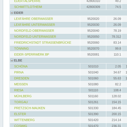
EDERTALSPERRE
42800310
49.2
SCHMITTLOTHEIM
42800309
74.5
EIDER
LEXFÄHRE OBERWASSER
9520020
26.09
LEXFÄHRE UNTERWASSER
9520030
26.09
NORDFELD OBERWASSER
9520040
78.19
NORDFELD UNTERWASSER
9520050
78.312
FRIEDRICHSTADT STRASSENBRÜCKE
9520060
83.14
TÖNNING
9520070
99.8
EIDER-SPERRWERK BP
9520081
110.1
ELBE
SCHÖNA
501010
2.05
PIRNA
501040
34.67
DRESDEN
501060
55.63
MEISSEN
501080
82.2
RIESA
501110
108.4
MÜHLBERG
501160
128.02
TORGAU
501261
154.15
PRETZSCH-MAUKEN
501330
184.45
ELSTER
501390
200.15
WITTENBERG
501420
214.14
COSWIG
501470
236.31