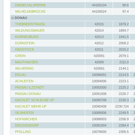
DIEMELTALSPERRE
44100104
90.6
WILHELMSBRÜCKE
44100024
97.4
DONAU
THEBNERSTRASSL
42015
1879.2
WILDUNGSMAUER
42014
1894.7
KORNEUBURG
42013
1941.5
DÜRNSTEIN
42012
2009.2
KIENSTOCK
42011
2015.2
GREIN
420091
2079.1
MAUTHAUSEN
42009
2111.0
WILHERING
420061
2144.1
ERLAU
10096001
2214.5
ACHLEITEN
10094006
2223.1
PASSAU ILZSTADT
10092000
2225.2
PASSAU DONAU
10091008
2226.7
KACHLET SCHLEUSE UP
10090708
2230.3
KACHLET WEHR UP
10090408
2230.724
VILSHOFEN
10089006
2249.5
HOFKIRCHEN
10088003
2256.9
DEGGENDORF
10081004
2284.4
PFELLING
10078000
2305.5