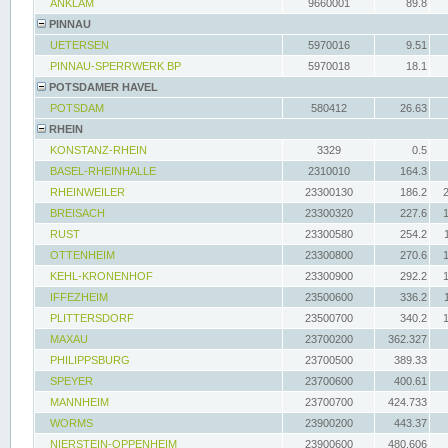
ANKLAM
9660001
89.8
PINNAU
UETERSEN
5970016
9.51
PINNAU-SPERRWERK BP
5970018
18.1
POTSDAMER HAVEL
POTSDAM
580412
26.63
RHEIN
KONSTANZ-RHEIN
3329
0.5
BASEL-RHEINHALLE
2310010
164.3
RHEINWEILER
23300130
186.2
BREISACH
23300320
227.6
RUST
23300580
254.2
OTTENHEIM
23300800
270.6
KEHL-KRONENHOF
23300900
292.2
IFFEZHEIM
23500600
336.2
PLITTERSDORF
23500700
340.2
MAXAU
23700200
362.327
PHILIPPSBURG
23700500
389.33
SPEYER
23700600
400.61
MANNHEIM
23700700
424.733
WORMS
23900200
443.37
NIERSTEIN-OPPENHEIM
23900600
480.606