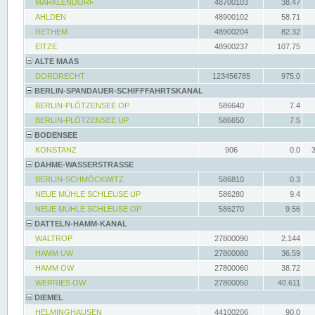
MARKLENDORF
48700103
38.47
AHLDEN
48900102
58.71
RETHEM
48900204
82.32
EITZE
48900237
107.75
ALTE MAAS
DORDRECHT
123456785
975.0
BERLIN-SPANDAUER-SCHIFFFAHRTSKANAL
BERLIN-PLÖTZENSEE OP
586640
7.4
BERLIN-PLÖTZENSEE UP
586650
7.5
BODENSEE
KONSTANZ
906
0.0
DAHME-WASSERSTRASSE
BERLIN-SCHMÖCKWITZ
586810
0.3
NEUE MÜHLE SCHLEUSE UP
586280
9.4
NEUE MÜHLE SCHLEUSE OP
586270
9.56
DATTELN-HAMM-KANAL
WALTROP
27800090
2.144
HAMM UW
27800080
36.59
HAMM OW
27800060
38.72
WERRIES OW
27800050
40.611
DIEMEL
HELMINGHAUSEN
44100206
90.0