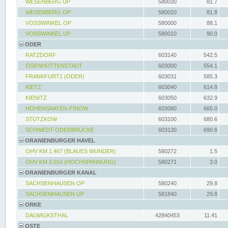
WESENBERG UP
580030
81.7
WESENBERG OP
580020
81.8
VOSSWINKEL OP
580000
88.1
VOSSWINKEL UP
580010
90.0
ODER
RATZDORF
603140
542.5
EISENHÜTTENSTADT
603000
554.1
FRANKFURT1 (ODER)
603031
585.3
KIETZ
603040
614.8
KIENITZ
603050
632.9
HOHENSAATEN-FINOW
603080
665.0
STÜTZKOW
603100
680.6
SCHWEDT-ODERBRÜCKE
603130
690.6
ORANIENBURGER HAVEL
OHV KM 1.467 (BLAUES WUNDER)
580272
1.5
OHV KM 3.014 (HOCHSPANNUNG)
580271
3.0
ORANIENBURGER KANAL
SACHSENHAUSEN OP
580240
29.8
SACHSENHAUSEN UP
581840
29.8
ORKE
DALWIGKSTHAL
42840453
11.41
OSTE