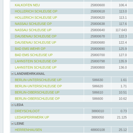
KALKOFEN NEU
25800600
106.4
HOLLERICH SCHLEUSE OP
25800618
113.0
HOLLERICH SCHLEUSE UP
25800620
113.1
NASSAU SCHLEUSE OP
25800638
117.6
NASSAU SCHLEUSE UP
25800640
117.643
DAUSENAU SCHLEUSE OP
25800678
122.3
DAUSENAU SCHLEUSE UP
25800680
122.4
BAD EMS WEHR OP
25800690
125.9
BAD EMS SCHLEUSE UP
25800700
127.0
LAHNSTEIN SCHLEUSE OP
25800798
135.9
LAHNSTEIN SCHLEUSE UP
25800800
136.0
LANDWEHRKANAL
BERLIN-UNTERSCHLEUSE UP
586630
1.61
BERLIN-UNTERSCHLEUSE OP
586620
1.71
BERLIN-OBERSCHLEUSE UP
586610
10.51
BERLIN-OBERSCHLEUSE OP
586600
10.62
LEDA
DREYSCHLOOT
3880010
0.73
LEDASPERRWERK UP
3880050
21.125
LEINE
HERRENHAUSEN
48800108
25.12