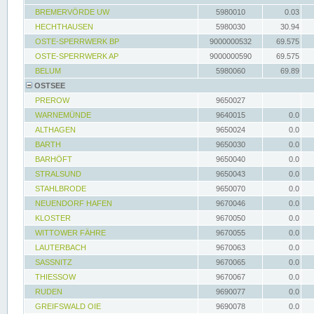
BREMERVÖRDE UW
5980010
0.03
HECHTHAUSEN
5980030
30.94
OSTE-SPERRWERK BP
9000000532
69.575
OSTE-SPERRWERK AP
9000000590
69.575
BELUM
5980060
69.89
OSTSEE
PREROW
9650027
WARNEMÜNDE
9640015
0.0
ALTHAGEN
9650024
0.0
BARTH
9650030
0.0
BARHÖFT
9650040
0.0
STRALSUND
9650043
0.0
STAHLBRODE
9650070
0.0
NEUENDORF HAFEN
9670046
0.0
KLOSTER
9670050
0.0
WITTOWER FÄHRE
9670055
0.0
LAUTERBACH
9670063
0.0
SASSNITZ
9670065
0.0
THIESSOW
9670067
0.0
RUDEN
9690077
0.0
GREIFSWALD OIE
9690078
0.0