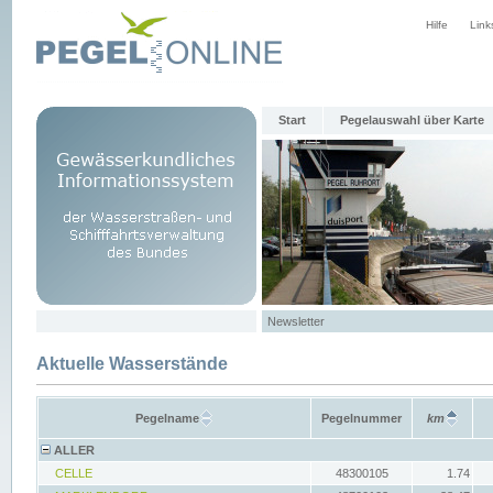
Hilfe
Link
Start
Pegelauswahl über Karte
Newsletter
Aktuelle Wasserstände
Pegelname
Pegelnummer
km
ALLER
CELLE
48300105
1.74