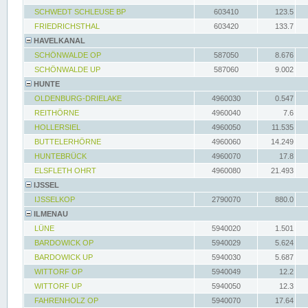
SCHWEDT SCHLEUSE BP
603410
123.5
FRIEDRICHSTHAL
603420
133.7
HAVELKANAL
SCHÖNWALDE OP
587050
8.676
SCHÖNWALDE UP
587060
9.002
HUNTE
OLDENBURG-DRIELAKE
4960030
0.547
REITHÖRNE
4960040
7.6
HOLLERSIEL
4960050
11.535
BUTTELERHÖRNE
4960060
14.249
HUNTEBRÜCK
4960070
17.8
ELSFLETH OHRT
4960080
21.493
IJSSEL
IJSSELKOP
2790070
880.0
ILMENAU
LÜNE
5940020
1.501
BARDOWICK OP
5940029
5.624
BARDOWICK UP
5940030
5.687
WITTORF OP
5940049
12.2
WITTORF UP
5940050
12.3
FAHRENHOLZ OP
5940070
17.64