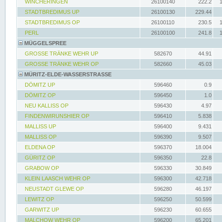
WINCHERINGEN
26100140
222.2
STADTBREDIMUS UP
26100130
229.44
STADTBREDIMUS OP
26100110
230.5
PERL
26100100
241.8
MÜGGELSPREE
GROSSE TRÄNKE WEHR UP
582670
44.91
GROSSE TRÄNKE WEHR OP
582660
45.03
MÜRITZ-ELDE-WASSERSTRASSE
DÖMITZ UP
596460
0.9
DÖMITZ OP
596450
1.0
NEU KALLISS OP
596430
4.97
FINDENWIRUNSHIER OP
596410
5.838
MALLISS UP
596400
9.431
MALLISS OP
596390
9.507
ELDENA OP
596370
18.004
GÜRITZ OP
596350
22.8
GRABOW OP
596330
30.849
KLEIN LAASCH WEHR OP
596300
42.718
NEUSTADT GLEWE OP
596280
46.197
LEWITZ OP
596250
50.599
GARWITZ UP
596230
60.655
MALCHOW WEHR OP
596200
65.201