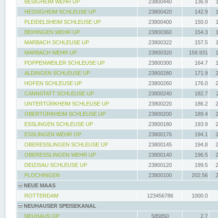
BESIGHEIM WEHR UP
23800440
136.9
HESSIGHEIM SCHLEUSE UP
23800420
142.9
PLEIDELSHEIM SCHLEUSE UP
23800400
150.0
BEIHINGEN WEHR UP
23800360
154.3
MARBACH SCHLEUSE UP
23800322
157.5
MARBACH WEHR UP
23800320
158.931
POPPENWEILER SCHLEUSE UP
23800300
164.7
ALDINGEN SCHLEUSE UP
23800280
171.9
HOFEN SCHLEUSE UP
23800260
176.0
CANNSTATT SCHLEUSE UP
23800240
182.7
UNTERTÜRKHEIM SCHLEUSE UP
23800220
186.2
OBERTÜRKHEIM SCHLEUSE UP
23800200
189.4
ESSLINGEN SCHLEUSE UP
23800180
193.9
ESSLINGEN WEHR OP
23800176
194.1
OBERESSLINGEN SCHLEUSE UP
23800145
194.8
OBERESSLINGEN WEHR UP
23800140
196.5
DEIZISAU SCHLEUSE UP
23800120
199.5
PLOCHINGEN
23800100
202.56
NEUE MAAS
ROTTERDAM
123456786
1000.0
NEUHAUSER SPEISEKANAL
NEUHAUS OP
585850
2.7