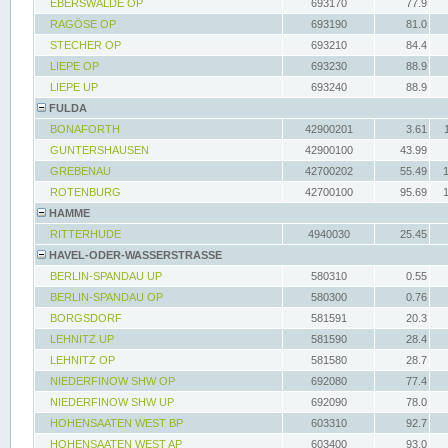
EBERSWALDE OP
693170
77.9
RAGÖSE OP
693190
81.0
STECHER OP
693210
84.4
LIEPE OP
693230
88.9
LIEPE UP
693240
88.9
FULDA
BONAFORTH
42900201
3.61
GUNTERSHAUSEN
42900100
43.99
GREBENAU
42700202
55.49
ROTENBURG
42700100
95.69
HAMME
RITTERHUDE
4940030
25.45
HAVEL-ODER-WASSERSTRASSE
BERLIN-SPANDAU UP
580310
0.55
BERLIN-SPANDAU OP
580300
0.76
BORGSDORF
581591
20.3
LEHNITZ UP
581590
28.4
LEHNITZ OP
581580
28.7
NIEDERFINOW SHW OP
692080
77.4
NIEDERFINOW SHW UP
692090
78.0
HOHENSAATEN WEST BP
603310
92.7
HOHENSAATEN WEST AP
603400
93.0