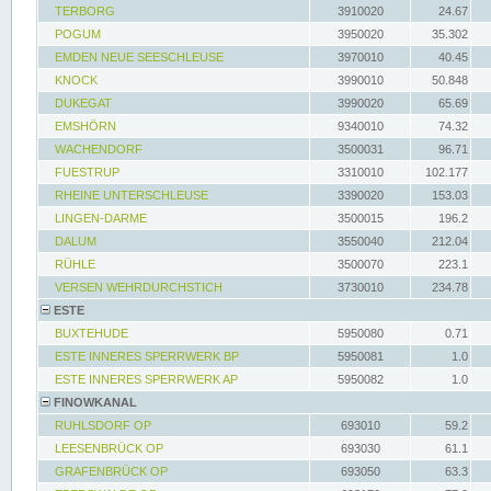
TERBORG
3910020
24.67
POGUM
3950020
35.302
EMDEN NEUE SEESCHLEUSE
3970010
40.45
KNOCK
3990010
50.848
DUKEGAT
3990020
65.69
EMSHÖRN
9340010
74.32
WACHENDORF
3500031
96.71
FUESTRUP
3310010
102.177
RHEINE UNTERSCHLEUSE
3390020
153.03
LINGEN-DARME
3500015
196.2
DALUM
3550040
212.04
RÜHLE
3500070
223.1
VERSEN WEHRDURCHSTICH
3730010
234.78
ESTE
BUXTEHUDE
5950080
0.71
ESTE INNERES SPERRWERK BP
5950081
1.0
ESTE INNERES SPERRWERK AP
5950082
1.0
FINOWKANAL
RUHLSDORF OP
693010
59.2
LEESENBRÜCK OP
693030
61.1
GRAFENBRÜCK OP
693050
63.3