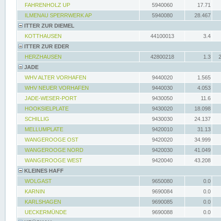
FAHRENHOLZ UP
5940060
17.71
ILMENAU SPERRWERK AP
5940080
28.467
ITTER ZUR DIEMEL
KOTTHAUSEN
44100013
3.4
ITTER ZUR EDER
HERZHAUSEN
42800218
1.3
JADE
WHV ALTER VORHAFEN
9440020
1.565
WHV NEUER VORHAFEN
9440030
4.053
JADE-WESER-PORT
9430050
11.6
HOOKSIELPLATE
9430020
18.098
SCHILLIG
9430030
24.137
MELLUMPLATE
9420010
31.13
WANGEROOGE OST
9420020
34.999
WANGEROOGE NORD
9420030
41.049
WANGEROOGE WEST
9420040
43.208
KLEINES HAFF
WOLGAST
9650080
0.0
KARNIN
9690084
0.0
KARLSHAGEN
9690085
0.0
UECKERMÜNDE
9690088
0.0