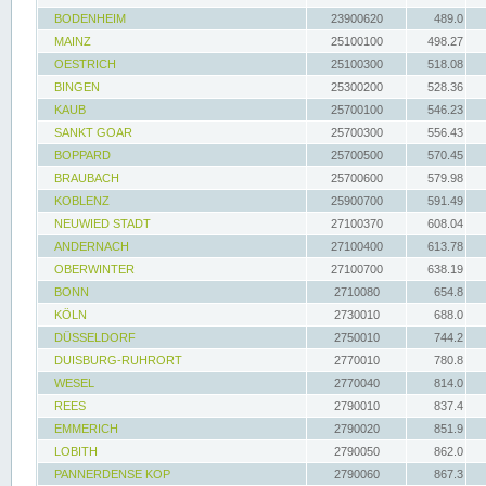
BODENHEIM
23900620
489.0
MAINZ
25100100
498.27
OESTRICH
25100300
518.08
BINGEN
25300200
528.36
KAUB
25700100
546.23
SANKT GOAR
25700300
556.43
BOPPARD
25700500
570.45
BRAUBACH
25700600
579.98
KOBLENZ
25900700
591.49
NEUWIED STADT
27100370
608.04
ANDERNACH
27100400
613.78
OBERWINTER
27100700
638.19
BONN
2710080
654.8
KÖLN
2730010
688.0
DÜSSELDORF
2750010
744.2
DUISBURG-RUHRORT
2770010
780.8
WESEL
2770040
814.0
REES
2790010
837.4
EMMERICH
2790020
851.9
LOBITH
2790050
862.0
PANNERDENSE KOP
2790060
867.3