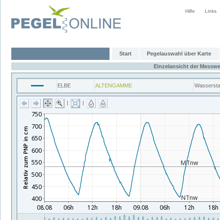
Hilfe
Links
Start
Pegelauswahl über Karte
Einzelansicht der Messwe
ELBE
ALTENGAMME
Wasserst
|
|