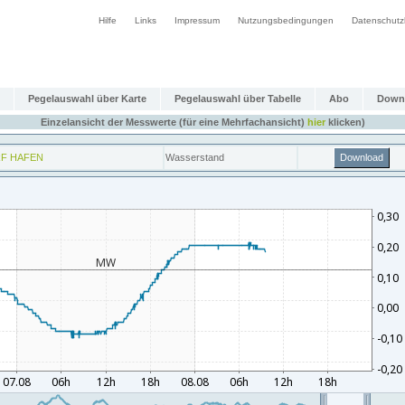
Hilfe
Links
Impressum
Nutzungsbedingungen
Datenschutz
Pegelauswahl über Karte
Pegelauswahl über Tabelle
Abo
Down
Einzelansicht der Messwerte (für eine Mehrfachansicht)
hier
klicken)
F HAFEN
Wasserstand
Download