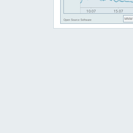
MNW
Open Source Software