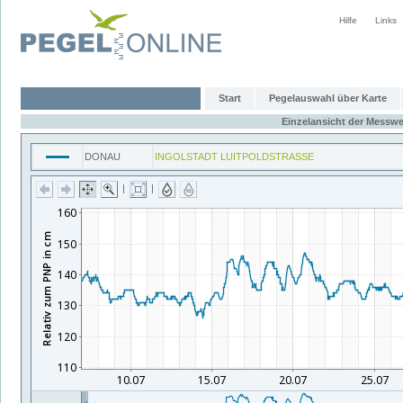
Hilfe
Links
Start
Pegelauswahl über Karte
Einzelansicht der Messwe
DONAU
INGOLSTADT LUITPOLDSTRASSE
|
|