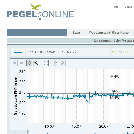
Hilfe
Links
Start
Pegelauswahl über Karte
Einzelansicht der Messwe
SPREE-ODER-WASSERSTRASSE
WERNSDORF 
|
|