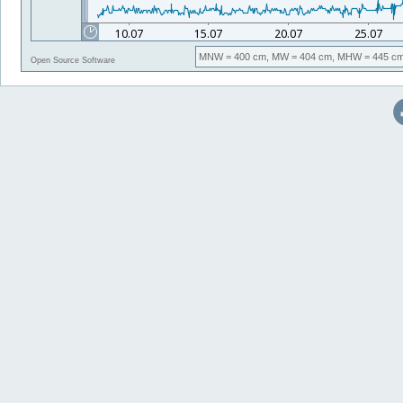
MNW
= 400 cm,
MW
= 404 cm,
MHW
= 445 cm
Open Source Software