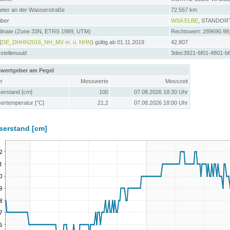
meter an der Wasserstraße
72.567 km
iber
WSA ELBE
, STANDOR
dinate (Zone 33N, ETRS 1989, UTM)
Rechtswert: 289690.98
(
DE_DHHN2016_NH_MV m. ü. NHN
) gültig ab 01.11.2019
42.807
tellenuuid
3dec3921-6f01-4801-b
wertgeber am Pegel
r
Messwerte
Messzeit
erstand [cm]
100
07.08.2026 18:30 Uhr
ertemperatur [°C]
21,2
07.08.2026 18:00 Uhr
serstand [cm]