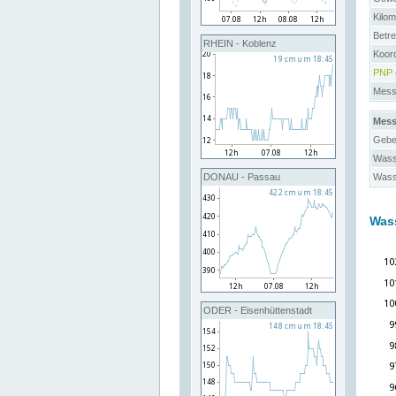
Kilo
Betre
RHEIN - Koblenz
Koor
PNP
Messs
Mess
Gebe
Wass
Wass
DONAU - Passau
Was
ODER - Eisenhüttenstadt