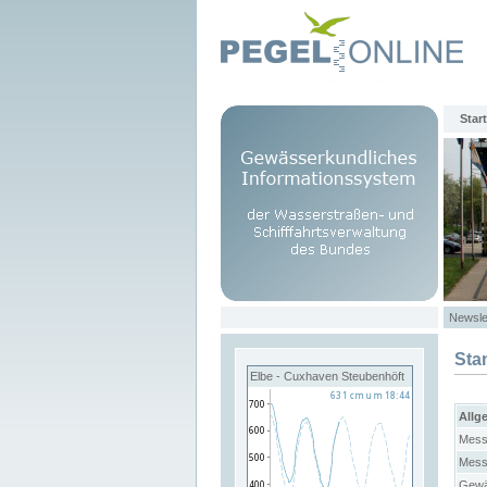
Start
Newsle
Sta
Elbe - Cuxhaven Steubenhöft
Allg
Mess
Mess
Gewä