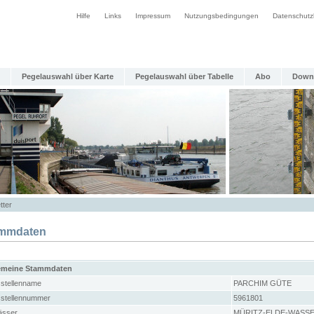
Hilfe
Links
Impressum
Nutzungsbedingungen
Datenschutz
Pegelauswahl über Karte
Pegelauswahl über Tabelle
Abo
Down
tter
mmdaten
emeine Stammdaten
stellenname
PARCHIM GÜTE
stellennummer
5961801
sser
MÜRITZ-ELDE-WASS