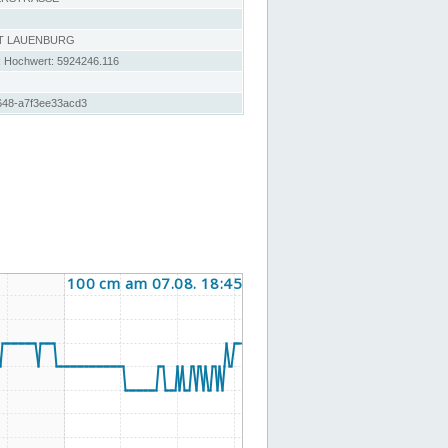
T LAUENBURG
; Hochwert: 5924246.116
648-a7f3ee33acd3