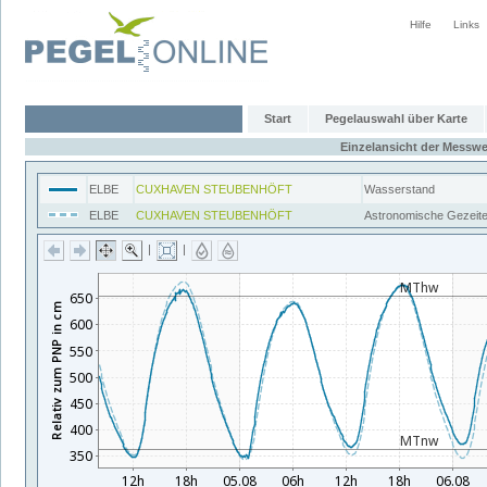
Hilfe
Links
Start
Pegelauswahl über Karte
Einzelansicht der Messwe
ELBE
CUXHAVEN STEUBENHÖFT
Wasserstand
ELBE
CUXHAVEN STEUBENHÖFT
Astronomische Gezeit
|
|