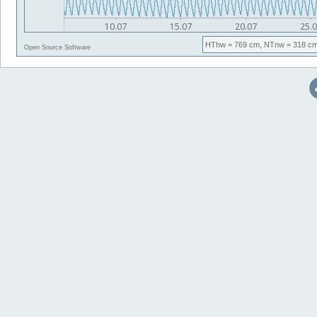
HThw
= 769 cm,
NTnw
= 318 cm
Open Source Software