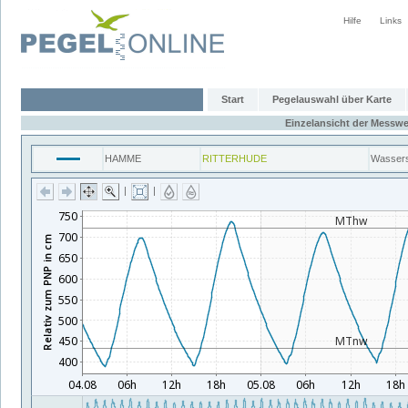
Hilfe
Links
Start
Pegelauswahl über Karte
Einzelansicht der Messwe
HAMME
RITTERHUDE
Wasser
|
|