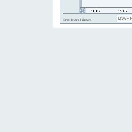
MNW
= 3
Open Source Software