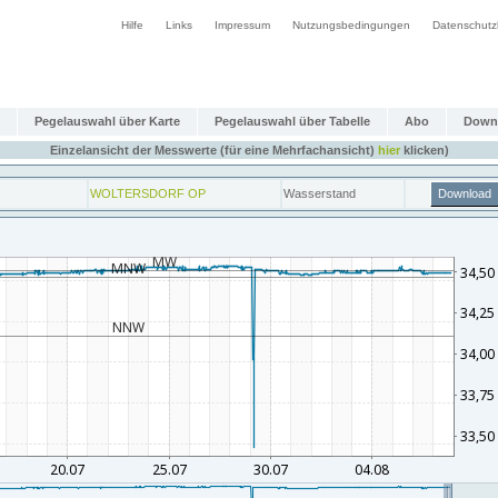
Hilfe
Links
Impressum
Nutzungsbedingungen
Datenschutz
Pegelauswahl über Karte
Pegelauswahl über Tabelle
Abo
Down
Einzelansicht der Messwerte (für eine Mehrfachansicht)
hier
klicken)
WOLTERSDORF OP
Wasserstand
Download