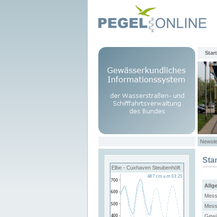
Start
Newsle
Sta
Elbe - Cuxhaven Steubenhöft
Allg
Mess
Mess
Gewä