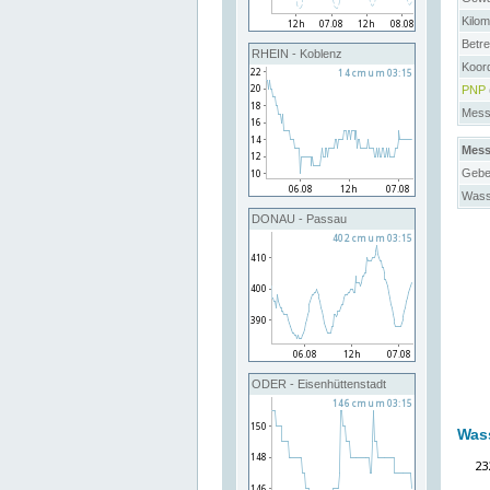
Kilo
Betre
RHEIN - Koblenz
Koor
PNP
Messs
Mess
Gebe
Wass
DONAU - Passau
ODER - Eisenhüttenstadt
Was