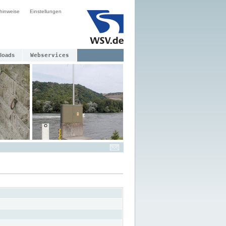
hinweise
Einstellungen
loads
Webservices