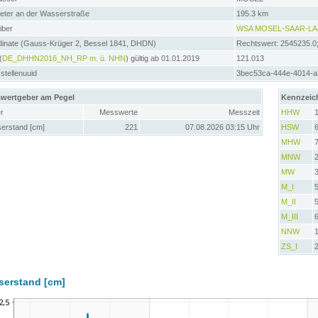
meter an der Wasserstraße
195.3 km
iber
WSA MOSEL-SAAR-L
dinate (Gauss-Krüger 2, Bessel 1841, DHDN)
Rechtswert: 2545235.0
(
DE_DHHN2016_NH_RP m. ü. NHN
) gültig ab 01.01.2019
121.013
tellenuuid
3bec53ca-444e-4014-
wertgeber am Pegel
Kennzeic
r
Messwerte
Messzeit
HHW
erstand [cm]
221
07.08.2026 03:15 Uhr
HSW
MHW
MNW
MW
M_I
M_II
M_III
NNW
ZS_I
serstand [cm]