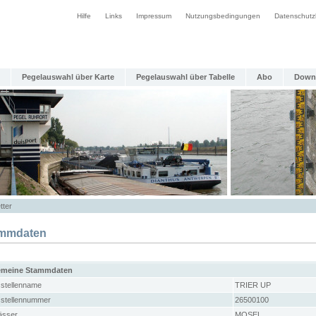
Hilfe
Links
Impressum
Nutzungsbedingungen
Datenschutz
Pegelauswahl über Karte
Pegelauswahl über Tabelle
Abo
Down
tter
mmdaten
emeine Stammdaten
stellenname
TRIER UP
stellennummer
26500100
sser
MOSEL