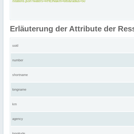
/stations.json?waters=RHEIN&km=680&radius=50
Erläuterung der Attribute der Res
uuid
number
shortname
longname
km
agency
longitude