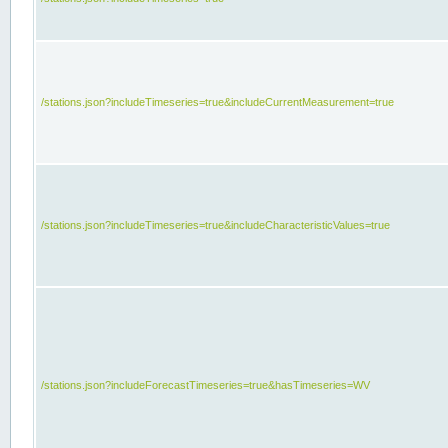
/stations.json?includeTimeseries=true&includeCurrentMeasurement=true
/stations.json?includeTimeseries=true&includeCharacteristicValues=true
/stations.json?includeForecastTimeseries=true&hasTimeseries=WV