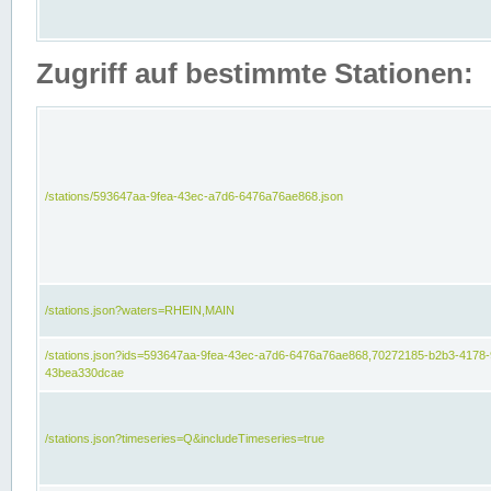
Zugriff auf bestimmte Stationen:
/stations/593647aa-9fea-43ec-a7d6-6476a76ae868.json
/stations.json?waters=RHEIN,MAIN
/stations.json?ids=593647aa-9fea-43ec-a7d6-6476a76ae868,70272185-b2b3-4178-
43bea330dcae
/stations.json?timeseries=Q&includeTimeseries=true