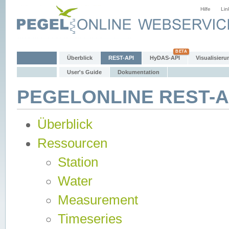
Hilfe
Lin
Überblick
REST-API
HyDAS-API
Visualisieru
User's Guide
Dokumentation
PEGELONLINE REST-AP
Überblick
Ressourcen
Station
Water
Measurement
Timeseries