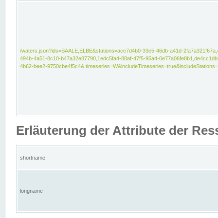
/waters.json?ids=SAALE,ELBE&stations=ace7d4b0-33e5-46db-a41d-2fa7a321f67a,
494b-4a51-8c10-b47a32e87790,1edc5fa4-88af-47f5-95a4-0e77a06fe8b1,de4cc1db
4b62-bee2-9750cbe4f5c4& timeseries=W&includeTimeseries=true&includeStations=
Erläuterung der Attribute der Re
shortname
longname