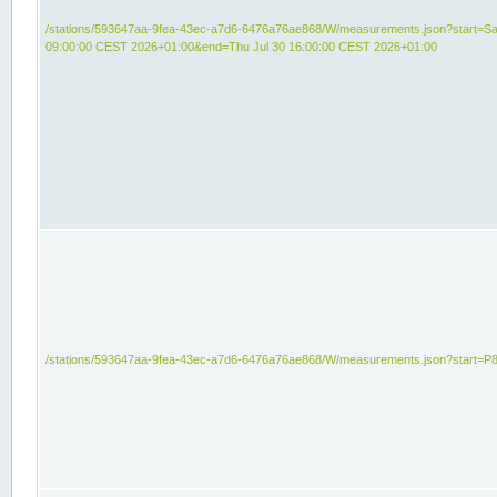
/stations/593647aa-9fea-43ec-a7d6-6476a76ae868/W/measurements.json?start=Sat
09:00:00 CEST 2026+01:00&end=Thu Jul 30 16:00:00 CEST 2026+01:00
/stations/593647aa-9fea-43ec-a7d6-6476a76ae868/W/measurements.json?start=P