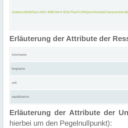
/stations/d2d025a2-e691-4986-b9c4-923e7f1a47c3/W.json?includeCharacteristicVa
Erläuterung der Attribute der Res
shortname
longname
unit
equidistance
Erläuterung der Attribute der U
hierbei um den Pegelnullpunkt):