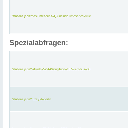
/stations.json?hasTimeseries=Q&includeTimeseries=true
Spezialabfragen:
/stations.json?latitude=52.44&longitude=13.57&radius=30
/stations.json?fuzzyId=berlin