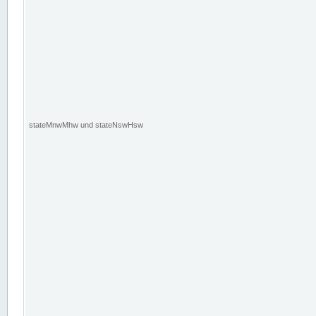
stateMnwMhw und stateNswHsw