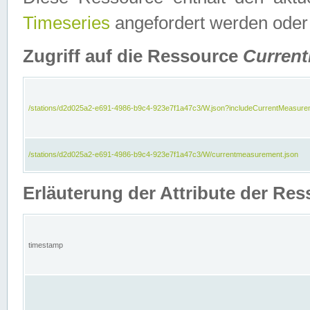
Timeseries
angefordert werden oder
Zugriff auf die Ressource
Curren
/stations/d2d025a2-e691-4986-b9c4-923e7f1a47c3/W.json?includeCurrentMeasure
/stations/d2d025a2-e691-4986-b9c4-923e7f1a47c3/W/currentmeasurement.json
Erläuterung der Attribute der R
timestamp