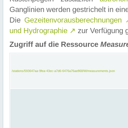
Ganglinien werden gestrichelt in e
Die
Gezeitenvorausberechnungen
und Hydrographie
↗
zur Verfügung ge
Zugriff auf die Ressource
Measur
/stations/593647aa-9fea-43ec-a7d6-6476a76ae868/W/measurements.json