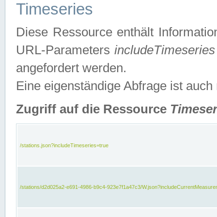
Timeseries
Diese Ressource enthält Informatio
URL-Parameters
includeTimeseries
angefordert werden.
Eine eigenständige Abfrage ist auch
Zugriff auf die Ressource
Timeser
/stations.json?includeTimeseries=true
/stations/d2d025a2-e691-4986-b9c4-923e7f1a47c3/W.json?includeCurrentMeasure