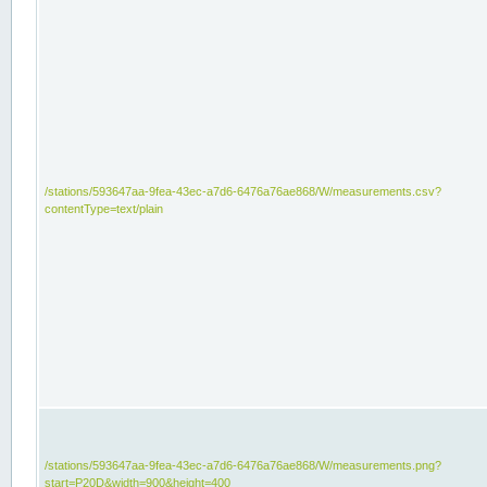
/stations/593647aa-9fea-43ec-a7d6-6476a76ae868/W/measurements.csv?
contentType=text/plain
/stations/593647aa-9fea-43ec-a7d6-6476a76ae868/W/measurements.png?
start=P20D&width=900&height=400