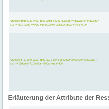
/stations/593647aa-9fea-43ec-a7d6-6476a76ae868/W/measurements.png?
start=P20D&width=700&height=200&enableSecondaryYAxis=true
/stations/8727ebfd-e2e1-43da-ab3d-fee48cff9acc/W/measurements.png?
start=P1D&end=P1D&width=900&height=400
Erläuterung der Attribute der Re