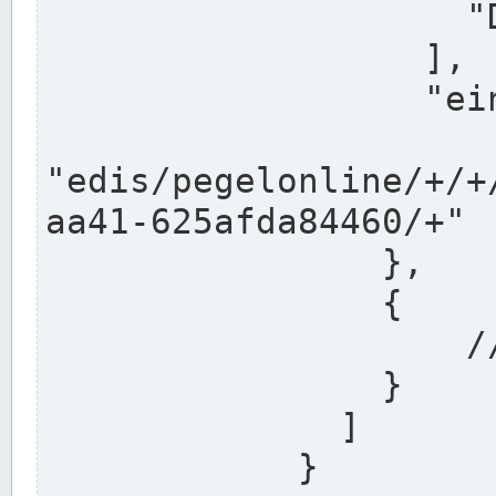
                    "DEK"

                  ],

                  "einzugsgebiet": "Ems",

                  
"edis/pegelonline/+/+
aa41-625afda84460/+"

                },

                {

                    // Weitere Stationen

                }

              ]

            }
