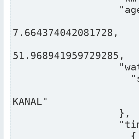
                  "agency": "RHEINE",

                  
7.664374042081728,

                 
51.968941959729285,

                  "water": {

                    "shortname": "DEK",

                    "longname": "DORTMUND-E
KANAL"

                  },

                  "timeseries": [

                    {
