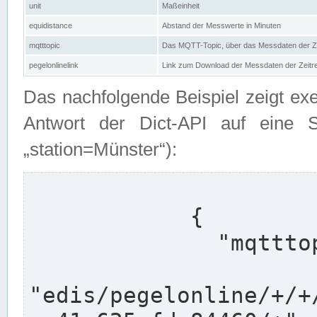
unit
Maßeinheit
equidistance
Abstand der Messwerte in Minuten
mqtttopic
Das MQTT-Topic, über das Messdaten der Ze
pegelonlinelink
Link zum Download der Messdaten der Zeit
Das nachfolgende Beispiel zeigt ex
Antwort der Dict-API auf eine 
„station=Münster“):
            {

              "mqtttopics": [

"edis/pegelonline/+/+