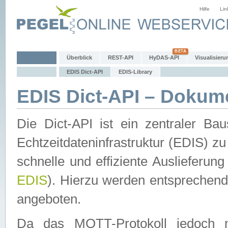
Hilfe
Lin
Überblick
REST-API
HyDAS-API
Visualisieru
EDIS Dict-API
EDIS-Library
EDIS Dict-API – Dokum
Die Dict-API ist ein zentraler 
Echtzeitdateninfrastruktur (EDIS) zu
schnelle und effiziente Auslieferun
EDIS
). Hierzu werden entspreche
angeboten.
Da das MQTT-Protokoll jedoch n