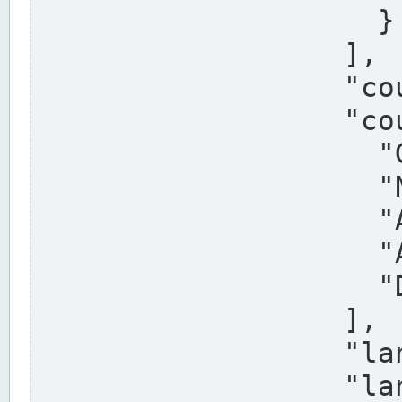
                    }

                  ],

                  "country": "Deutschland",

                  "country_alternatives": [

                    "Germany",

                    "Niemcy",

                    "Alemaña",

                    "Allemagne",

                    "Duitsland"

                  ],

                  "land": "Nordrhein-Westfalen",

                  "land_alternatives": [
