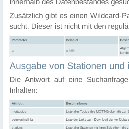
innerhalb des Datenbestandes gesuc
Zusätzlich gibt es einen Wildcard-P
sucht. Dieser ist nicht mit den reg
Parameter
Beispiel
Besch
Allgem
q
q=köln
kombin
Ausgabe von Stationen und i
Die Antwort auf eine Suchanfrag
Inhalten:
Attribut
Beschreibung
mqtttopics
Liste aller Topics des MQTT-Broker, die zur
pegelonlinelinks
Liste der Links zum Download der verfügba
stations
Liste aller Stationen mit ihren Zeitreihen, di