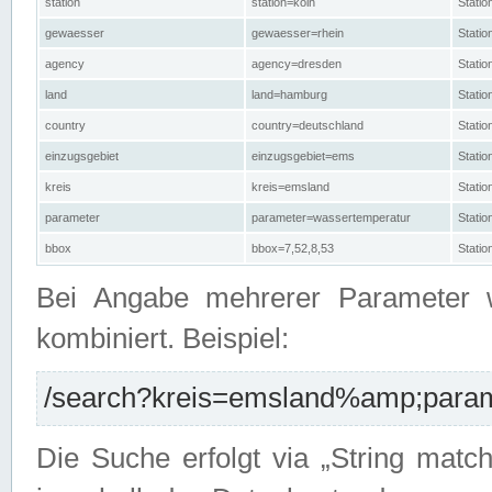
station
station=köln
Stati
gewaesser
gewaesser=rhein
Stati
agency
agency=dresden
Stati
land
land=hamburg
Stati
country
country=deutschland
Statio
einzugsgebiet
einzugsgebiet=ems
Stati
kreis
kreis=emsland
Stati
parameter
parameter=wassertemperatur
Stati
bbox
bbox=7,52,8,53
Statio
Bei Angabe mehrerer Parameter 
kombiniert. Beispiel:
/search?kreis=emsland%amp;parame
Die Suche erfolgt via „String matc