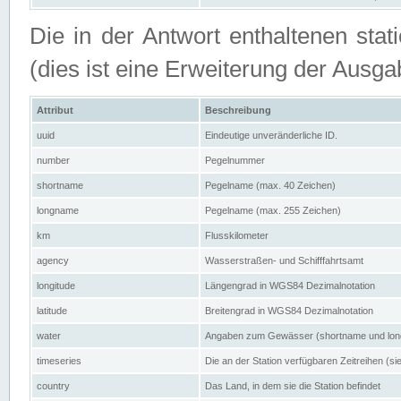
Die in der Antwort enthaltenen stat
(dies ist eine Erweiterung der Au
Attribut
Beschreibung
uuid
Eindeutige unveränderliche ID.
number
Pegelnummer
shortname
Pegelname (max. 40 Zeichen)
longname
Pegelname (max. 255 Zeichen)
km
Flusskilometer
agency
Wasserstraßen- und Schifffahrtsamt
longitude
Längengrad in WGS84 Dezimalnotation
latitude
Breitengrad in WGS84 Dezimalnotation
water
Angaben zum Gewässer (shortname und lo
timeseries
Die an der Station verfügbaren Zeitreihen (si
country
Das Land, in dem sie die Station befindet