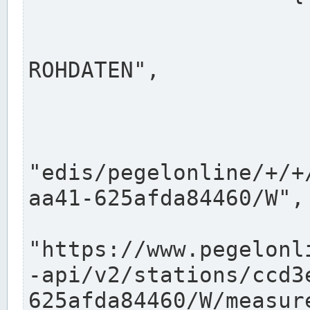
                      "shortname": "W"
                      "longname": "WASSER
ROHDATEN",

                      "unit": "m+NN",
                      "equidistance": 1
                    
"edis/pegelonline/+/+
aa41-625afda84460/W",

                      "pegel
"https://www.pegelonl
-api/v2/stations/ccd3
625afda84460/W/measure