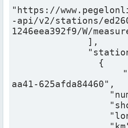
"https://www.pegelonl
-api/v2/stations/ed26
1246eea392f9/W/measure
              ],

              "stations": [

                {

                  "uuid": "ccd3e8f1-39e9-4e09-
aa41-625afda84460",

                  "number": "27800040",

                  "shortname": "MÜNSTER OW",

                  "longname": "MÜNSTER OW",

                  "km": 70.315,
