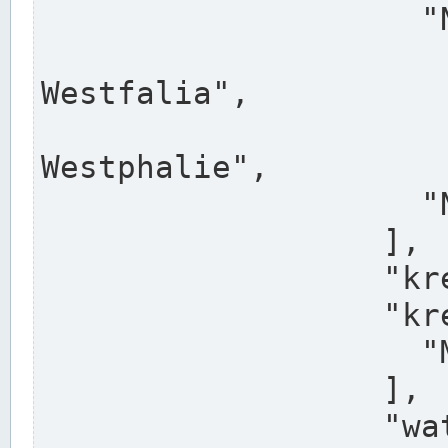
                    "North Rhine-Westphalia",

                    "Nadreni
Westfalia",

                    "Rhéna
Westphalie",

                    "Noordrijn-Westfalen"

                  ],

                  "kreis": "Münster",

                  "kreis_alternatives": [

                    "Munster"

                  ],

                  "water_alternatives": [
