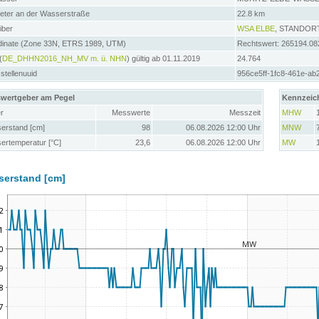
meter an der Wasserstraße
22.8 km
iber
WSA ELBE
, STANDOR
dinate (Zone 33N, ETRS 1989, UTM)
Rechtswert: 265194.08
(
DE_DHHN2016_NH_MV m. ü. NHN
) gültig ab 01.11.2019
24.764
tellenuuid
956ce5ff-1fc8-461e-a
wertgeber am Pegel
Kennzeic
r
Messwerte
Messzeit
MHW
erstand [cm]
98
06.08.2026 12:00 Uhr
MNW
ertemperatur [°C]
23,6
06.08.2026 12:00 Uhr
MW
serstand [cm]