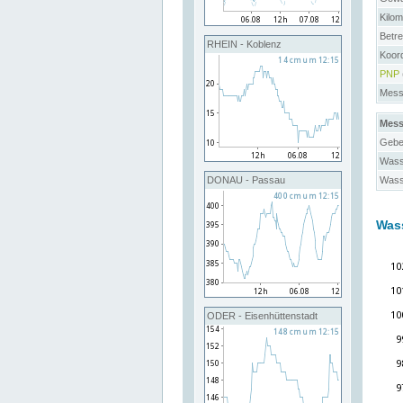
Kilo
Betre
RHEIN - Koblenz
Koor
PNP
Messs
Mess
Gebe
Wass
Wass
DONAU - Passau
Was
ODER - Eisenhüttenstadt