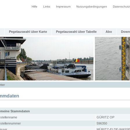
Hilfe
Links
Impressum
Nutzungsbedingungen
Datenschutz
Pegelauswahl über Karte
Pegelauswahl über Tabelle
Abo
Down
tter
mmdaten
emeine Stammdaten
stellenname
GÜRITZ OP
stellennummer
596350
sser
MÜRITZ-ELDE-WASS