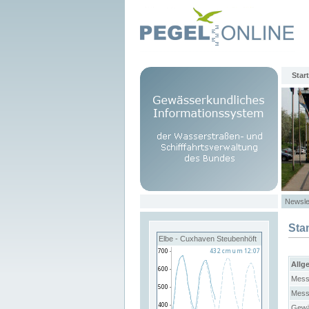
Start
Newsle
Sta
Elbe - Cuxhaven Steubenhöft
Allg
Mess
Mess
Gewä