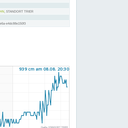
AHN
, STANDORT TRIER
e6a-e4dc88e150f3