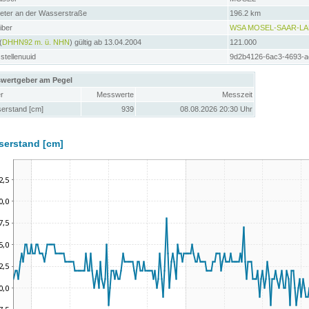
meter an der Wasserstraße
196.2 km
iber
WSA MOSEL-SAAR-L
(
DHHN92 m. ü. NHN
) gültig ab 13.04.2004
121.000
tellenuuid
9d2b4126-6ac3-4693-a
wertgeber am Pegel
r
Messwerte
Messzeit
erstand [cm]
939
08.08.2026 20:30 Uhr
serstand [cm]