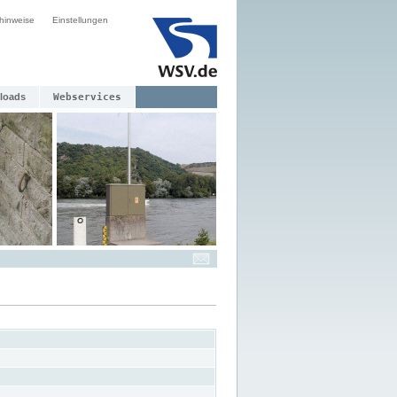
hinweise
Einstellungen
loads
Webservices