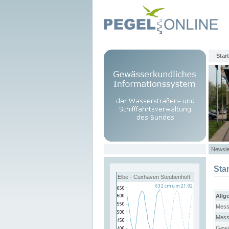
Start
Newsle
Sta
Elbe - Cuxhaven Steubenhöft
Allg
Mess
Mess
Gewä