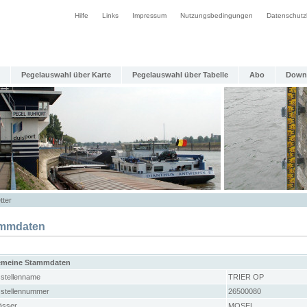
Hilfe
Links
Impressum
Nutzungsbedingungen
Datenschutz
Pegelauswahl über Karte
Pegelauswahl über Tabelle
Abo
Down
tter
mmdaten
emeine Stammdaten
stellenname
TRIER OP
stellennummer
26500080
sser
MOSEL