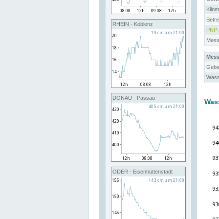
Kilo
Betre
RHEIN - Koblenz
PNP
Messs
Mess
Gebe
Wass
DONAU - Passau
Was
ODER - Eisenhüttenstadt