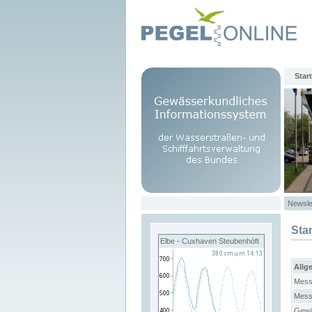
Start
Newsle
Sta
Elbe - Cuxhaven Steubenhöft
Allg
Mess
Mess
Gewä