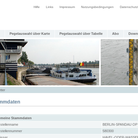
Hilfe
Links
Impressum
Nutzungsbedingungen
Datenschutz
Pegelauswahl über Karte
Pegelauswahl über Tabelle
Abo
Down
tter
mmdaten
emeine Stammdaten
stellenname
BERLIN-SPANDAU OP
stellennummer
580300
sser
HAVEL-ODER-WASSE