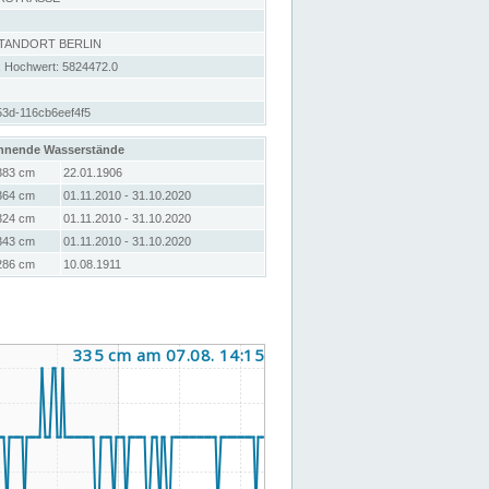
STANDORT BERLIN
; Hochwert: 5824472.0
53d-116cb6eef4f5
hnende Wasserstände
383 cm
22.01.1906
364 cm
01.11.2010 - 31.10.2020
324 cm
01.11.2010 - 31.10.2020
343 cm
01.11.2010 - 31.10.2020
286 cm
10.08.1911