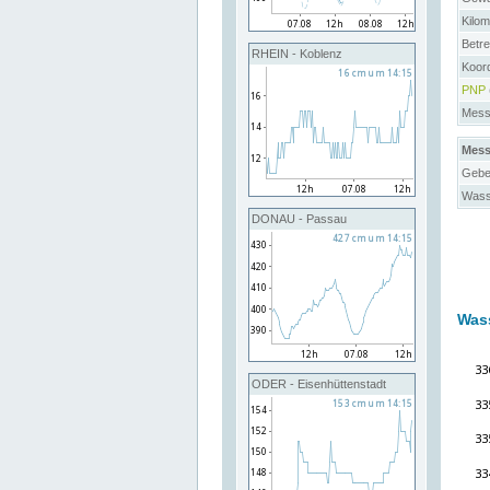
Kilo
Betre
RHEIN - Koblenz
Koord
PNP
Messs
Mess
Gebe
Wass
DONAU - Passau
Was
ODER - Eisenhüttenstadt