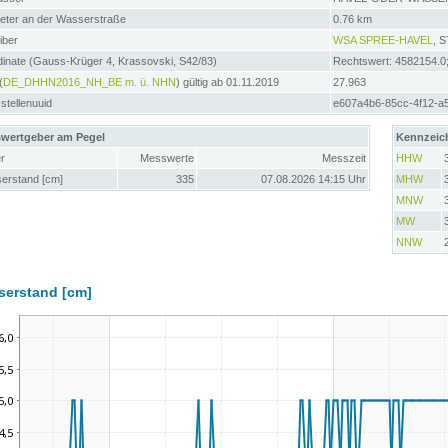
meter an der Wasserstraße
0.76 km
iber
WSA SPREE-HAVEL
, 
inate (Gauss-Krüger 4, Krassovski, S42/83)
Rechtswert: 4582154.0
(
DE_DHHN2016_NH_BE m. ü. NHN
) gültig ab 01.11.2019
27.963
tellenuuid
e607a4b6-85cc-4f12-a
wertgeber am Pegel
Kennzeic
r
Messwerte
Messzeit
HHW
erstand [cm]
335
07.08.2026 14:15 Uhr
MHW
MNW
MW
NNW
serstand [cm]