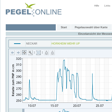
Hilfe
Links
Start
Pegelauswahl über Karte
Einzelansicht der Messwe
NECKAR
HORKHEIM WEHR UP
|
|