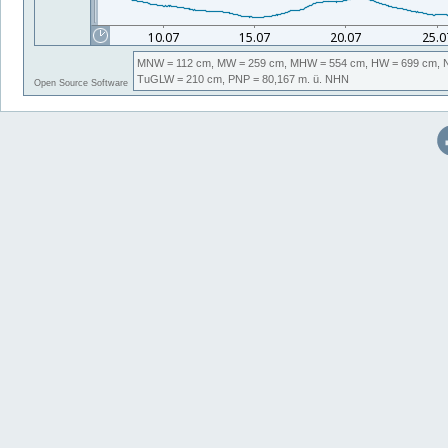
MNW
= 112 cm,
MW
= 259 cm,
MHW
= 554 cm,
HW
= 699 cm,
TuGLW
= 210 cm,
PNP
= 80,167
m. ü. NHN
Open Source Software