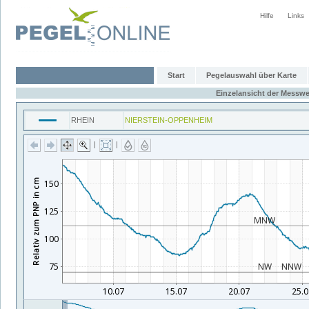
Hilfe
Links
Start
Pegelauswahl über Karte
Einzelansicht der Messwe
RHEIN
NIERSTEIN-OPPENHEIM
|
|