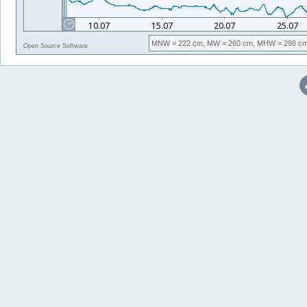
MNW
= 222 cm,
MW
= 260 cm,
MHW
= 298 cm
Open Source Software