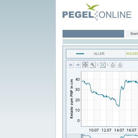
Start
ALLER
AHLDE
|
|