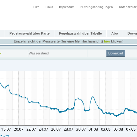
Hilfe
Links
Impressum
Nutzungsbedingungen
Datenschutz
Pegelauswahl über Karte
Pegelauswahl über Tabelle
Abo
Down
Einzelansicht der Messwerte (für eine Mehrfachansicht)
hier
klicken)
N
Wasserstand
Download