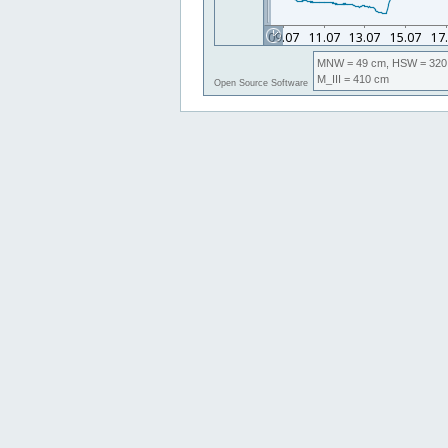
MNW
= 49 cm,
HSW
= 320
M_III
= 410 cm
Open Source Software