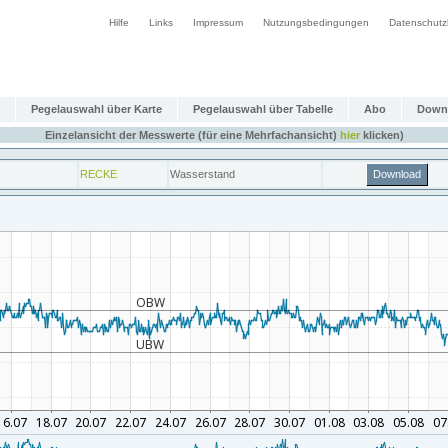
Hilfe
Links
Impressum
Nutzungsbedingungen
Datenschutz
Pegelauswahl über Karte
Pegelauswahl über Tabelle
Abo
Down
Einzelansicht der Messwerte (für eine Mehrfachansicht)
hier
klicken)
RECKE
Wasserstand
Download