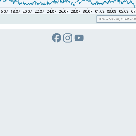
UBW
= 50,2 m,
OBW
= 50