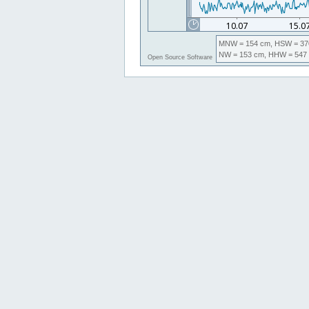
MNW
= 154 cm,
HSW
= 37
NW
= 153 cm,
HHW
= 547
Open Source Software