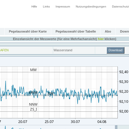
Hilfe
Links
Impressum
Nutzungsbedingungen
Datenschutz
Pegelauswahl über Karte
Pegelauswahl über Tabelle
Abo
Down
Einzelansicht der Messwerte (für eine Mehrfachansicht)
hier
klicken)
HAFEN
Wasserstand
Download