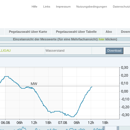
Hilfe
Links
Impressum
Nutzungsbedingungen
Datenschutz
Pegelauswahl über Karte
Pegelauswahl über Tabelle
Abo
Down
Einzelansicht der Messwerte (für eine Mehrfachansicht)
hier
klicken)
LLIGAU
Wasserstand
Download