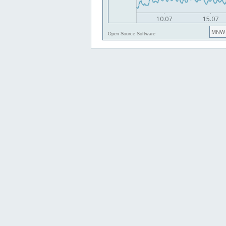
MNW
Open Source Software