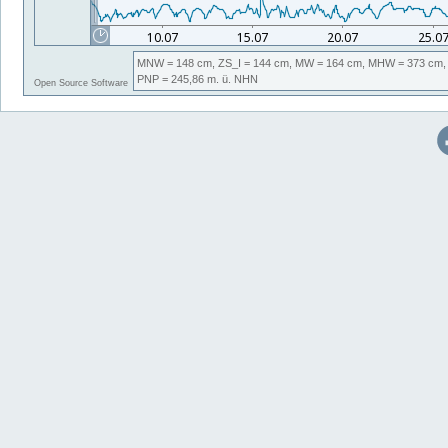
MNW
= 148 cm,
ZS_I
= 144 cm,
MW
= 164 cm,
MHW
= 373 cm,
PNP
= 245,86
m. ü. NHN
Open Source Software