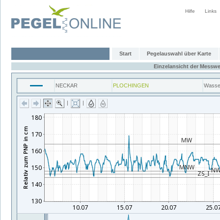
Hilfe
Links
Start
Pegelauswahl über Karte
Einzelansicht der Messwe
NECKAR
PLOCHINGEN
Wasse
|
|