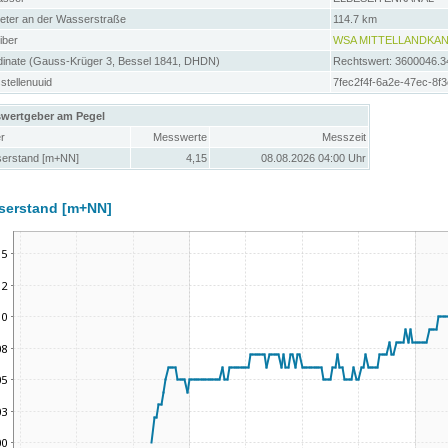
meter an der Wasserstraße
114.7 km
iber
WSA MITTELLANDKAN
dinate (Gauss-Krüger 3, Bessel 1841, DHDN)
Rechtswert: 3600046.3
tellenuuid
7fec2f4f-6a2e-47ec-8f
wertgeber am Pegel
r
Messwerte
Messzeit
erstand [m+NN]
4,15
08.08.2026 04:00 Uhr
serstand [m+NN]