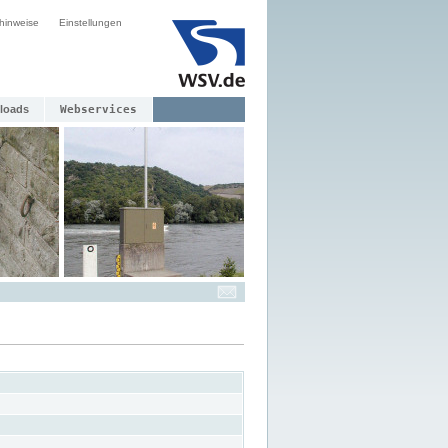
hinweise
Einstellungen
loads
Webservices