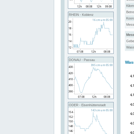
Kilo
Betre
RHEIN - Koblenz
Koor
Messs
Mess
Gebe
Wass
DONAU - Passau
Was
ODER - Eisenhüttenstadt