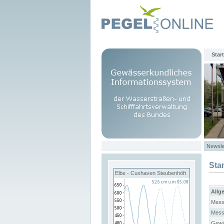
Start
Newsle
Sta
Elbe - Cuxhaven Steubenhöft
Allg
Mess
Mess
Gewä