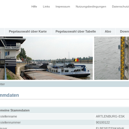
Hilfe
Links
Impressum
Nutzungsbedingungen
Datenschutz
Pegelauswahl über Karte
Pegelauswahl über Tabelle
Abo
Down
tter
mmdaten
emeine Stammdaten
stellenname
ARTLENBURG-ESK
stellennummer
90100122
sser
ELBESEITENKANAL