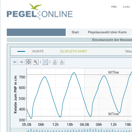
Hilfe
Links
Start
Pegelauswahl über Karte
Einzelansicht der Messwe
HUNTE
ELSFLETH OHRT
Was
|
|