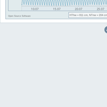
HThw
= 811 cm,
NTnw
= 204 cm
Open Source Software