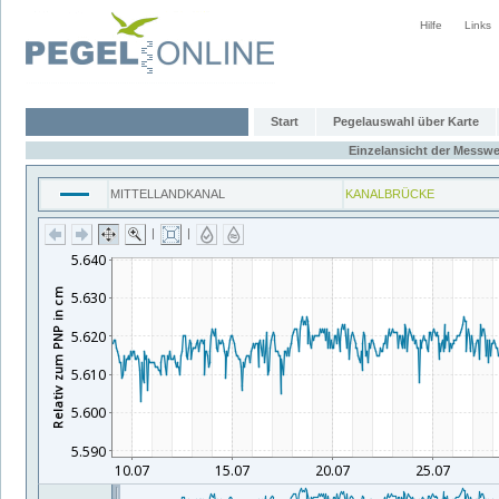
Hilfe
Links
Start
Pegelauswahl über Karte
Einzelansicht der Messwe
MITTELLANDKANAL
KANALBRÜCKE
|
|