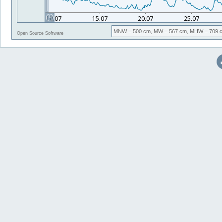
MNW
= 500 cm,
MW
= 567 cm,
MHW
= 709 
Open Source Software