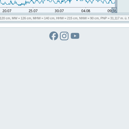
120 cm,
MW
= 126 cm,
MHW
= 140 cm,
HHW
= 215 cm,
NNW
= 90 cm,
PNP
= 31,117
m. ü.