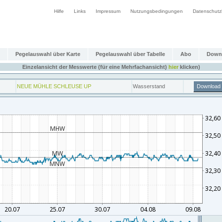
Hilfe
Links
Impressum
Nutzungsbedingungen
Datenschutz
Pegelauswahl über Karte
Pegelauswahl über Tabelle
Abo
Down
Einzelansicht der Messwerte (für eine Mehrfachansicht)
hier
klicken)
NEUE MÜHLE SCHLEUSE UP
Wasserstand
Download