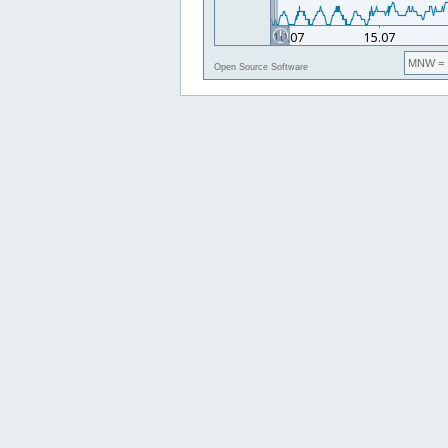
MNW
= 
Open Source Software