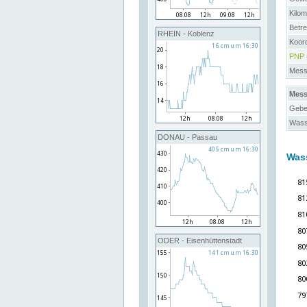
Kilo
Betre
RHEIN - Koblenz
Koor
PNP
Messs
Mess
Gebe
Wass
DONAU - Passau
Was
ODER - Eisenhüttenstadt