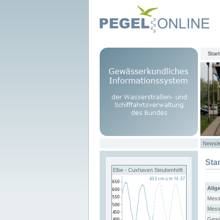
Start
Newsle
Sta
Elbe - Cuxhaven Steubenhöft
Allg
Mess
Mess
Gewä