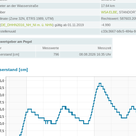
meter an der Wasserstraße
17.64 km
iber
WSA ELBE
, STANDOR
dinate (Zone 32N, ETRS 1989, UTM)
Rechtswert: 587603.20
(
DE_DHHN2016_NH_NI m. ü. NHN
) gültig ab 01.11.2019
-4.990
tellenuuid
c33c3667-b8c5-484a-8
wertgeber am Pegel
r
Messwerte
Messzeit
erstand [cm]
796
08.08.2026 16:35 Uhr
serstand [cm]