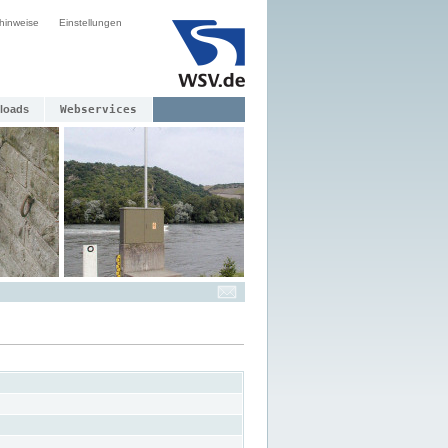
hinweise
Einstellungen
loads
Webservices