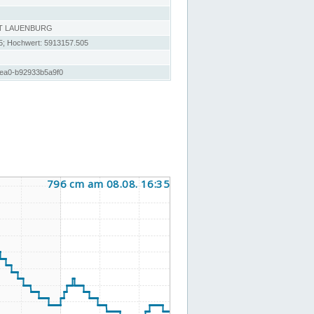
T LAUENBURG
5; Hochwert: 5913157.505
ea0-b92933b5a9f0