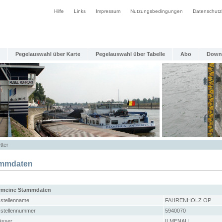
Hilfe
Links
Impressum
Nutzungsbedingungen
Datenschutz
Pegelauswahl über Karte
Pegelauswahl über Tabelle
Abo
Down
tter
mmdaten
emeine Stammdaten
stellenname
FAHRENHOLZ OP
stellennummer
5940070
sser
ILMENAU