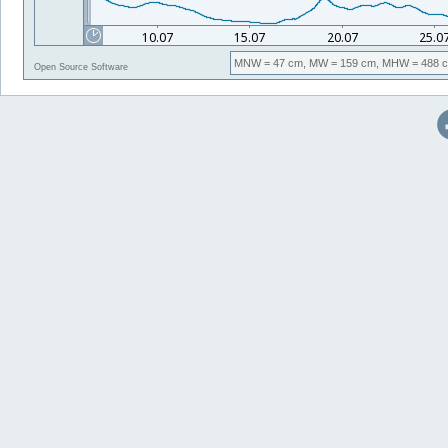
MNW
= 47 cm,
MW
= 159 cm,
MHW
= 488 
Open Source Software