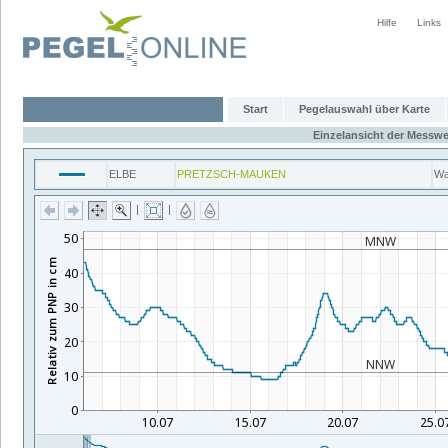
Hilfe
Links
Start
Pegelauswahl über Karte
Einzelansicht der Messwe
ELBE
PRETZSCH-MAUKEN
Wa
|
|