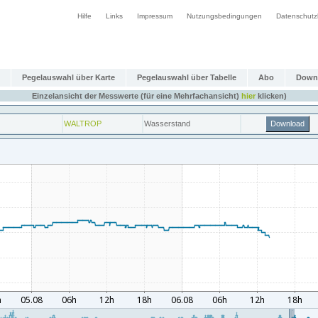
Hilfe
Links
Impressum
Nutzungsbedingungen
Datenschutz
Pegelauswahl über Karte
Pegelauswahl über Tabelle
Abo
Down
Einzelansicht der Messwerte (für eine Mehrfachansicht)
hier
klicken)
WALTROP
Wasserstand
Download