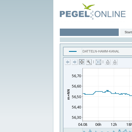
Start
DATTELN-HAMM-KANAL
|
|