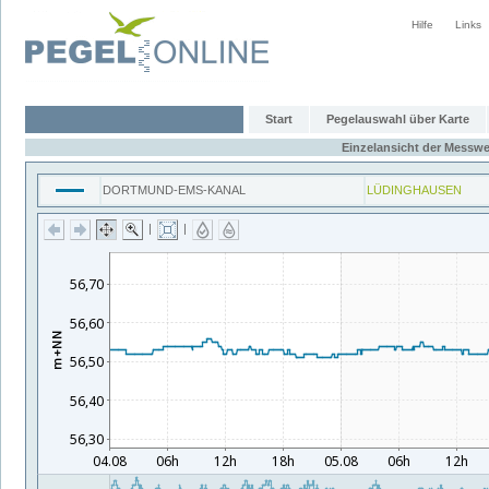
Hilfe
Links
Start
Pegelauswahl über Karte
Einzelansicht der Messwe
DORTMUND-EMS-KANAL
LÜDINGHAUSEN
|
|