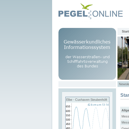
Start
Newsle
Sta
Elbe - Cuxhaven Steubenhöft
Allg
Mess
Mess
Gewä