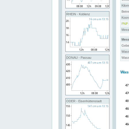
Kilo
Betre
RHEIN - Koblenz
Koor
PNP
Messs
Mess
Gebe
Wass
Wass
DONAU - Passau
Was
ODER - Eisenhüttenstadt