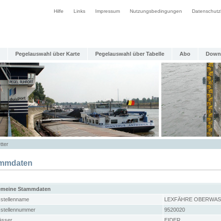
Hilfe
Links
Impressum
Nutzungsbedingungen
Datenschutz
Pegelauswahl über Karte
Pegelauswahl über Tabelle
Abo
Down
tter
mmdaten
emeine Stammdaten
stellenname
LEXFÄHRE OBERWA
stellennummer
9520020
sser
EIDER