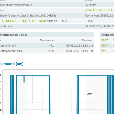
meter an der Wasserstraße
26.09 km
iber
WSA ELBE-NORDSEE
dinate (Gauss-Krüger 3, Bessel 1841, DHDN)
Rechtswert: 3528518.0
(
DE_DHHN2016_NH_SH m. ü. NHN
) gültig ab 01.11.2019
-5.005
tellenuuid
86c5688f-2fac-4d58-a2
wertgeber am Pegel
Kennzeic
r
Messwerte
Messzeit
MHW
erstand [cm]
471
08.08.2026 13:18 Uhr
MNW
ertemperatur [°C]
21,9
08.08.2026 13:14 Uhr
MW
serstand [cm]