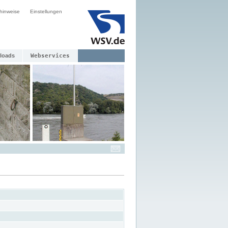
hinweise
Einstellungen
loads
Webservices