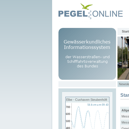
Start
Newsle
Sta
Elbe - Cuxhaven Steubenhöft
Allg
Mess
Mess
Gewä