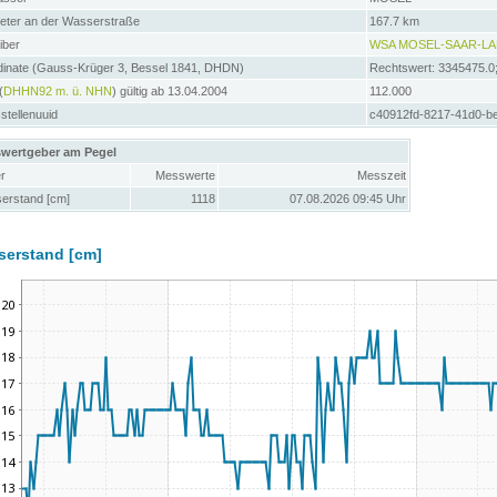
meter an der Wasserstraße
167.7 km
iber
WSA MOSEL-SAAR-L
dinate (Gauss-Krüger 3, Bessel 1841, DHDN)
Rechtswert: 3345475.0
(
DHHN92 m. ü. NHN
) gültig ab 13.04.2004
112.000
tellenuuid
c40912fd-8217-41d0-b
wertgeber am Pegel
r
Messwerte
Messzeit
erstand [cm]
1118
07.08.2026 09:45 Uhr
serstand [cm]