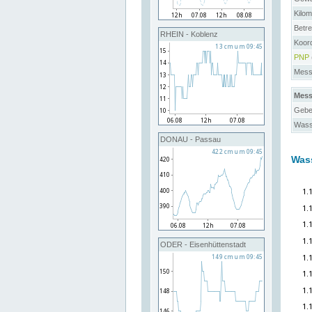
Kilo
Betre
RHEIN - Koblenz
Koor
PNP
Messs
Mess
Gebe
Wass
DONAU - Passau
Was
ODER - Eisenhüttenstadt