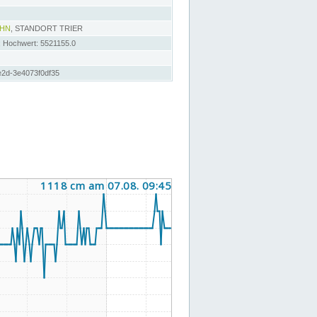
AHN
, STANDORT TRIER
; Hochwert: 5521155.0
e2d-3e4073f0df35