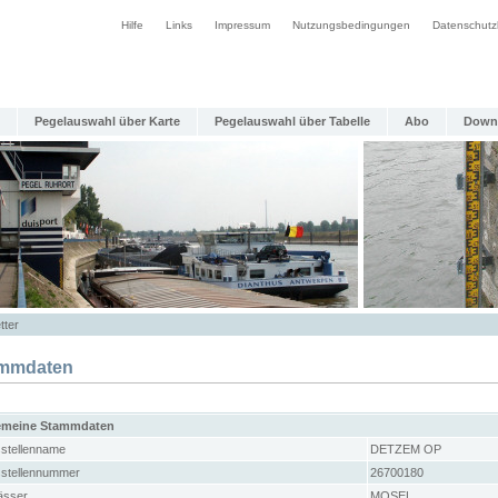
Hilfe
Links
Impressum
Nutzungsbedingungen
Datenschutz
Pegelauswahl über Karte
Pegelauswahl über Tabelle
Abo
Down
tter
mmdaten
emeine Stammdaten
stellenname
DETZEM OP
stellennummer
26700180
sser
MOSEL