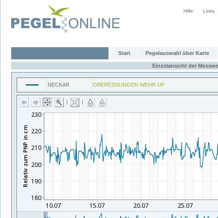
Hilfe
Links
Start
Pegelauswahl über Karte
Einzelansicht der Messwe
NECKAR
OBERESSLINGEN WEHR UP
|
|