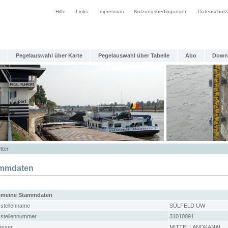
Hilfe
Links
Impressum
Nutzungsbedingungen
Datenschutz
Pegelauswahl über Karte
Pegelauswahl über Tabelle
Abo
Down
tter
mmdaten
emeine Stammdaten
stellenname
SÜLFELD UW
stellennummer
31010091
sser
MITTELLANDKANAL