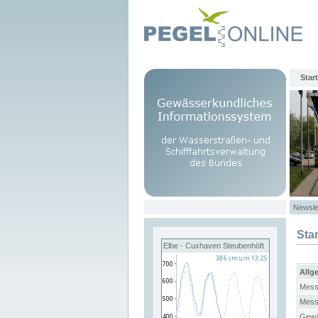
Start
Newsle
Sta
Elbe - Cuxhaven Steubenhöft
Allg
Mess
Mess
Gewä