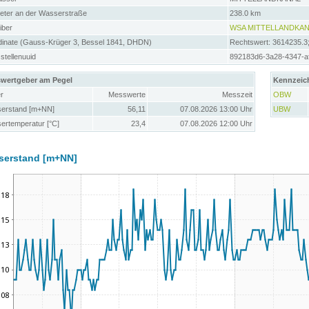
meter an der Wasserstraße
238.0 km
iber
WSA MITTELLANDKAN
dinate (Gauss-Krüger 3, Bessel 1841, DHDN)
Rechtswert: 3614235.3
tellenuuid
892183d6-3a28-4347-a
wertgeber am Pegel
Kennzeic
r
Messwerte
Messzeit
OBW
erstand [m+NN]
56,11
07.08.2026 13:00 Uhr
UBW
ertemperatur [°C]
23,4
07.08.2026 12:00 Uhr
serstand [m+NN]