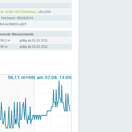
AL-ELBE-SEITENKANAL
, UELZEN
; Hochwert: 5811528.61
fb4-bc89602ca927
hnende Wasserstände
56,2 m
gültig ab 01.01.2011
56 m
gültig ab 01.01.2011