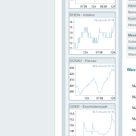
Kilo
Betre
RHEIN - Koblenz
Koor
Messs
Mess
Gebe
Wass
Wass
DONAU - Passau
Was
ODER - Eisenhüttenstadt