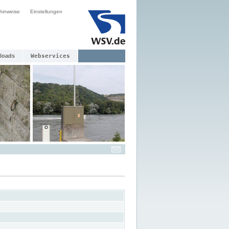
hinweise
Einstellungen
loads
Webservices