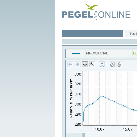
Start
FINOWKANAL
L
|
|