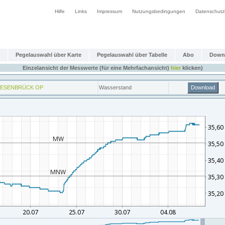
Hilfe
Links
Impressum
Nutzungsbedingungen
Datenschutz
Pegelauswahl über Karte
Pegelauswahl über Tabelle
Abo
Down
Einzelansicht der Messwerte (für eine Mehrfachansicht)
hier
klicken)
EESENBRÜCK OP
Wasserstand
Download