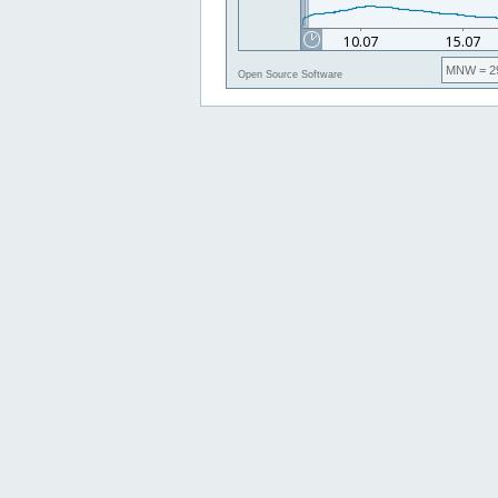
MNW
= 2
Open Source Software