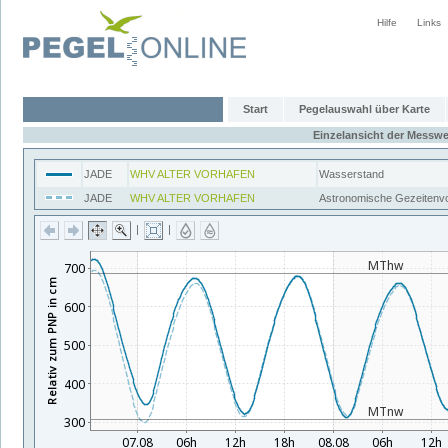
Hilfe
Links
Start
Pegelauswahl über Karte
Einzelansicht der Messwe
JADE
WHV ALTER VORHAFEN
Wasserstand
JADE
WHV ALTER VORHAFEN
Astronomische Gezeitenv
|
|