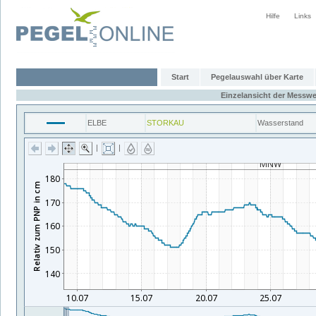
Hilfe
Links
Start
Pegelauswahl über Karte
Einzelansicht der Messwe
ELBE
STORKAU
Wasserstand
|
|