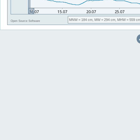
MNW
= 184 cm,
MW
= 294 cm,
MHW
= 559 cm
Open Source Software