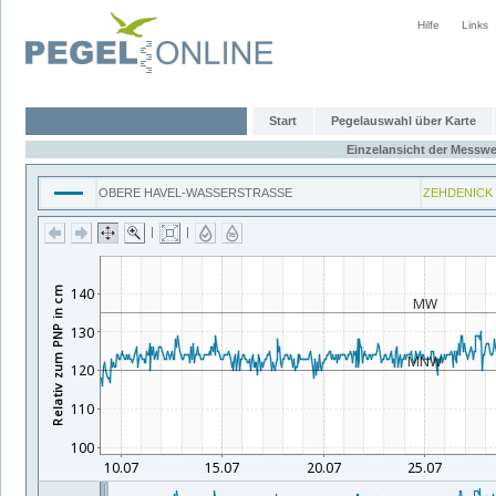
Hilfe
Links
Start
Pegelauswahl über Karte
Einzelansicht der Messwe
OBERE HAVEL-WASSERSTRASSE
ZEHDENICK
|
|