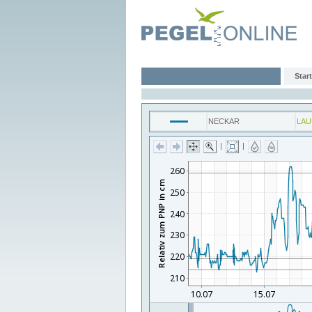
Start
NECKAR
LAU
|
|