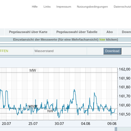
Hilfe
Links
Impressum
Nutzungsbedingungen
Datenschutz
Pegelauswahl über Karte
Pegelauswahl über Tabelle
Abo
Down
Einzelansicht der Messwerte (für eine Mehrfachansicht)
hier
klicken)
FFEN
Wasserstand
Download