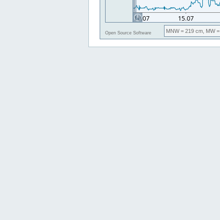
MNW
= 219 cm,
MW
=
Open Source Software