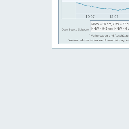
MNW
= 60 cm,
GlW
= 77 c
HHW
= 949 cm,
NNW
= 6 
Open Source Software
*
Vorhersagen und Abschätzun
Weitere Informationen zur Unterscheidung v