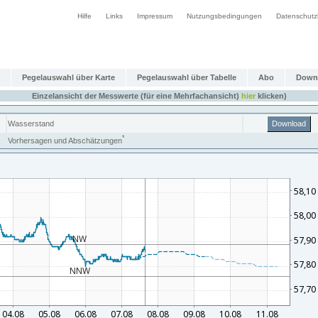
Hilfe
Links
Impressum
Nutzungsbedingungen
Datenschutz
Pegelauswahl über Karte
Pegelauswahl über Tabelle
Abo
Down
Einzelansicht der Messwerte (für eine Mehrfachansicht)
hier
klicken)
Wasserstand
Download
*
Vorhersagen und Abschätzungen