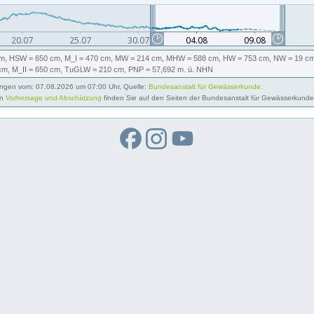
m,
HSW
= 650 cm,
M_I
= 470 cm,
MW
= 214 cm,
MHW
= 588 cm,
HW
= 753 cm,
NW
= 19 cm
cm,
M_II
= 650 cm,
TuGLW
= 210 cm,
PNP
= 57,692
m. ü. NHN
gen vom: 07.08.2026 um 07:00 Uhr, Quelle:
Bundesanstalt für Gewässerkunde.
on
Vorhersage und Abschätzung
finden Sie auf den Seiten der Bundesanstalt für Gewässerkunde