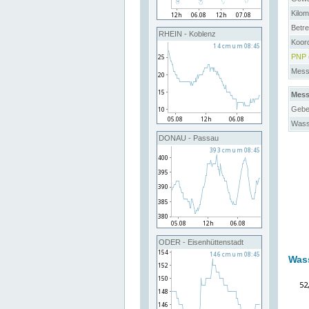
Kilo
Betre
RHEIN - Koblenz
Koor
PNP
Messs
Mess
Gebe
Wass
DONAU - Passau
ODER - Eisenhüttenstadt
Was