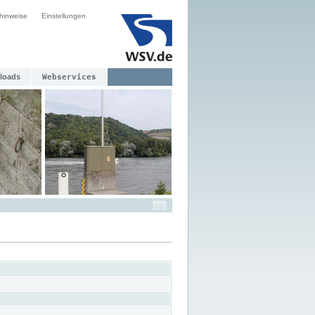
hinweise
Einstellungen
loads
Webservices