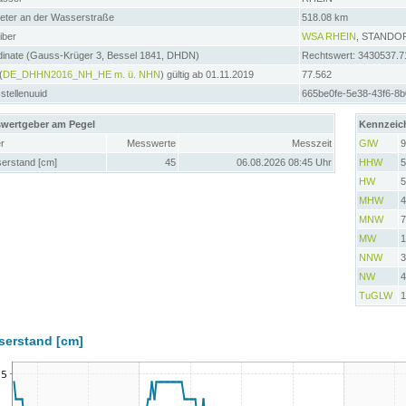
meter an der Wasserstraße
518.08 km
iber
WSA RHEIN
, STANDO
dinate (Gauss-Krüger 3, Bessel 1841, DHDN)
Rechtswert: 3430537.7
(
DE_DHHN2016_NH_HE m. ü. NHN
) gültig ab 01.11.2019
77.562
tellenuuid
665be0fe-5e38-43f6-8
wertgeber am Pegel
Kennzeic
r
Messwerte
Messzeit
GlW
9
erstand [cm]
45
06.08.2026 08:45 Uhr
HHW
5
HW
5
MHW
4
MNW
7
MW
1
NNW
3
NW
4
TuGLW
1
serstand [cm]