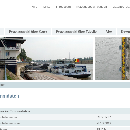
Hilfe
Links
Impressum
Nutzungsbedingungen
Datenschutz
Pegelauswahl über Karte
Pegelauswahl über Tabelle
Abo
Down
tter
mmdaten
emeine Stammdaten
stellenname
OESTRICH
stellennummer
25100300
sser
RHEIN