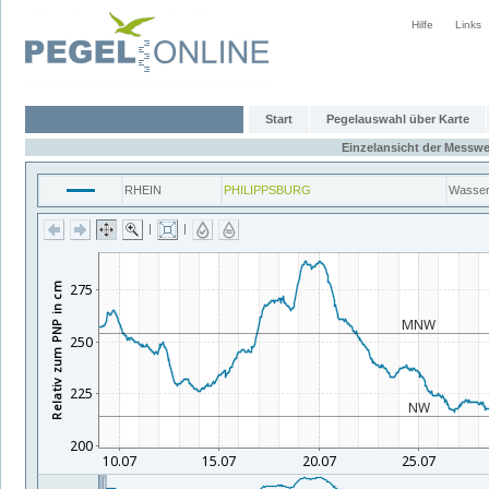
Hilfe
Links
Start
Pegelauswahl über Karte
Einzelansicht der Messwe
RHEIN
PHILIPPSBURG
Wasser
|
|