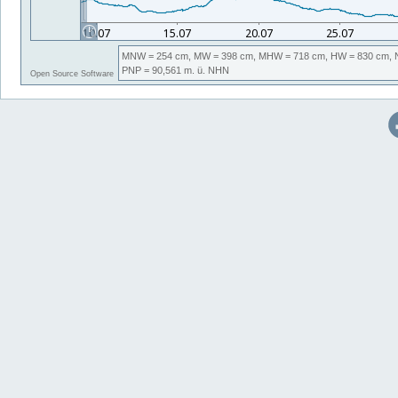
MNW
= 254 cm,
MW
= 398 cm,
MHW
= 718 cm,
HW
= 830 cm,
PNP
= 90,561
m. ü. NHN
Open Source Software