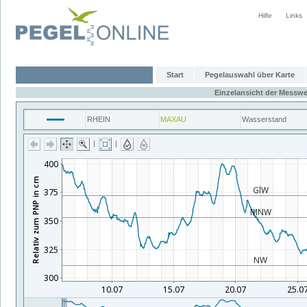
Hilfe
Links
Start
Pegelauswahl über Karte
Einzelansicht der Messwe
RHEIN
MAXAU
Wasserstand
|
|