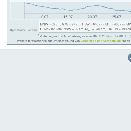
MNW
= 65 cm,
GlW
= 77 cm,
HSW
= 640 cm,
M_I
= 460 cm,
M
HHW
= 825 cm,
NNW
= 25 cm,
M_II
= 640 cm,
TuGLW
= 190 c
Open Source Software
*
Vorhersagen und Abschätzungen vom: 06.08.2026 um 07:00 Uhr, 
Weitere Informationen zur Unterscheidung von
Vorhersage und Abschätzung
finden 