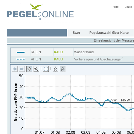
Hilfe
Links
Start
Pegelauswahl über Karte
Einzelansicht der Messwe
RHEIN
KAUB
Wasserstand
*
RHEIN
KAUB
Vorhersagen und Abschätzungen
|
|