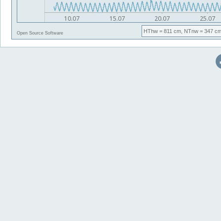
HThw
= 811 cm,
NTnw
= 347 cm
Open Source Software