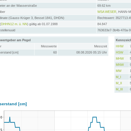
meter an der Wasserstraße
69.62 km
iber
WSA WESER
, HANN-
dinate (Gauss-Krüger 3, Bessel 1841, DHDN)
Rechtswert: 3527713.4
(
DHHN12 m. ü. NN
) gültig ab 01.07.1988
84.847
tellenuuid
763633e7-3b4b-470a-9
wertgeber am Pegel
Kennzeic
r
Messwerte
Messzeit
HHW
erstand [cm]
60
08.08.2026 05:15 Uhr
HSW
MHW
MNW
MW
M_I
M_II
M_III
serstand [cm]