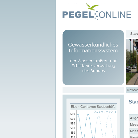
Start
Newsle
Sta
Elbe - Cuxhaven Steubenhöft
Allg
Mess
Mess
Gewä