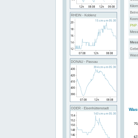
Kilo
Betre
RHEIN - Koblenz
Koor
PNP
Messs
Mess
Gebe
Wass
DONAU - Passau
ODER - Eisenhüttenstadt
Was