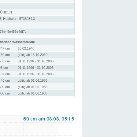
MÜNDEN
5; Hochwert: 5738034.3
78e-f9e456e4df7c
hnende Wasserstände
747 cm
10.02.1946
450 cm
gültig ab 16.10.2010
533 cm
01.11.1996 - 31.10.2006
95 cm
01.11.1996 - 31.10.2006
187 cm
01.11.1996 - 31.10.2006
440 cm
gültig ab 01.06.1985
500 cm
gültig ab 01.06.1985
600 cm
gültig ab 01.06.1985