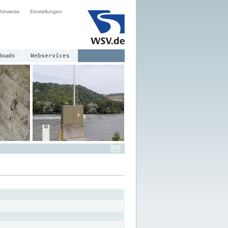
hinweise
Einstellungen
loads
Webservices