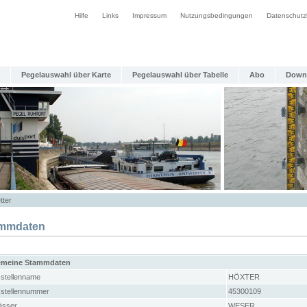
Hilfe
Links
Impressum
Nutzungsbedingungen
Datenschutz
Pegelauswahl über Karte
Pegelauswahl über Tabelle
Abo
Down
tter
mmdaten
emeine Stammdaten
stellenname
HÖXTER
stellennummer
45300109
sser
WESER