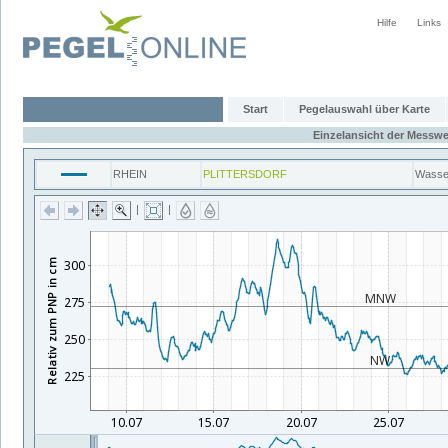
Hilfe
Links
Start
Pegelauswahl über Karte
Einzelansicht der Messwe
RHEIN
PLITTERSDORF
Wasse
|
|