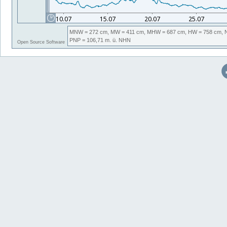
MNW
= 272 cm,
MW
= 411 cm,
MHW
= 687 cm,
HW
= 758 cm,
PNP
= 106,71
m. ü. NHN
Open Source Software